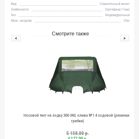
Вид:
Спасательный жилет
Особенности:
Сертификат Гимс
Тип:
Индивидуальные
Макс. нагрузка:
35кг
Смотрите также
<
>
Носовой тент на лодку 300-340, олива №1.4 ходовой (резинки -
грибки)
5 158.00 р.
4 177.00 р.