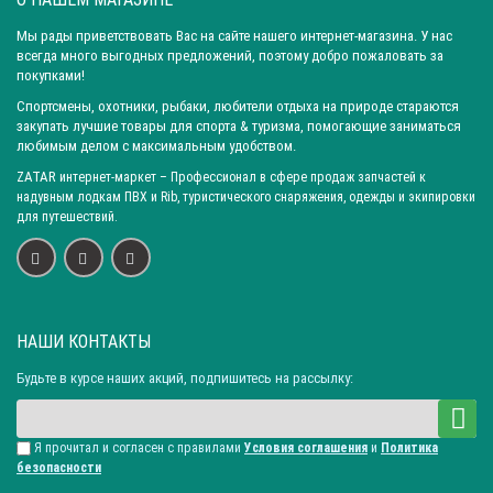
Мы рады приветствовать Вас на сайте нашего интернет-магазина. У нас
всегда много выгодных предложений, поэтому добро пожаловать за
покупками!
Спортсмены, охотники, рыбаки, любители отдыха на природе стараются
закупать лучшие товары для спорта & туризма, помогающие заниматься
любимым делом с максимальным удобством.
ZATAR
интернет-маркет
– Профессионал в сфере продаж запчастей к
надувным лодкам ПВХ и Rib, туристического снаряжения, одежды и экипировки
для путешествий.
НАШИ КОНТАКТЫ
Будьте в курсе наших акций, подпишитесь на рассылку:
Я прочитал и согласен с правилами
Условия соглашения
и
Политика
безопасности