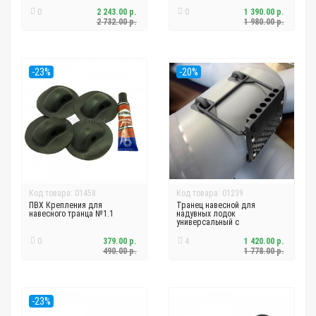
0
2 243.00 р.
0
1 390.00 р.
2 732.00 р.
1 980.00 р.
-23%
-20%
Код товара: 01458
Код товара: 01239
ПВХ Крепления для
Транец навесной для
навесного транца №1.1
надувных лодок
универсальный c
креплениями
0
379.00 р.
4
1 420.00 р.
490.00 р.
1 778.00 р.
-23%