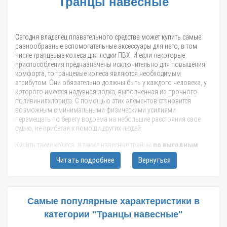
Транцы навесные
Сегодня владелец плавательного средства может купить самые
разнообразные вспомогательные аксессуары для него, в том
числе транцевые колеса для лодки ПВХ. И если некоторые
приспособления предназначены исключительно для повышения
комфорта, то транцевые колеса являются необходимым
атрибутом. Они обязательно должны быть у каждого человека, у
которого имеется надувная лодка, выполненная из прочного
поливинилхлорида. С помощью этих элементов становится
возможным с минимальными физическими усилиями
перемещать по берегу водоема на небольшие расстояния свое
судно, не прибегая к помощи других людей.
Купить такие колеса, а также навесные транцы
по выгодным
ценам
вы можете на сайте нашего интернет-магазина в Москве.
Читать подробнее
Вернуться
Оформляйте заявки прямо сейчас!
Специфика навесного транца
Самые популярные характеристики в
категории "Транцы навесные"
Обычно навесной транец применяется на гребных плавательных
средствах в качестве опции для последующей установки