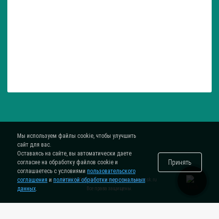
Мы используем файлы cookie, чтобы улучшить
сайт для вас.
Оставаясь на сайте, вы автоматически даете
Принять
согласие на обработку файлов cookie и
соглашаетесь с условиями
пользовательского
соглашения
и
политикой обработки персональных
® 2015-2026. Интернет-магазин
zatar-msk.ru
данных
.
Все права защищены.