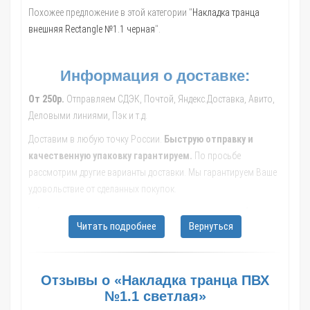
Похожее предложение в этой категории "
Накладка транца
внешняя Rectangle №1.1 черная
".
Информация о доставке:
От 250р.
Отправляем СДЭК, Почтой, Яндекс.Доставка, Авито,
Деловыми линиями, Пэк и т.д.
Доставим в любую точку России.
Быструю отправку и
качественную упаковку гарантируем.
По просьбе
рассмотрим другие варианты доставки. Мы гарантируем Ваше
удовольствие от сделанных покупок.
Обращайтесь к нашим менеджерам, они помогут с выбором
Читать подробнее
Вернуться
транспортной компании, рассчитают стоимость и сроки
доставки до Вашего населенного пункта.
В такие города как: Москва; Санкт-Петербург; Новосибирск;
Отзывы о «Накладка транца ПВХ
Екатеринбург; Казань; Нижний Новгород; Челябинск; Самара;
№1.1 светлая»
Омск; Ростов-на-Дону; Уфа; Красноярск; Воронеж; Пермь;