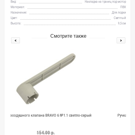
Вид:
Накладка на транец под мотор
Материал:
ПВХ
Назначение:
Для лодки
Цвет:
Светлый
Высота:
9,5 см
Смотрите также
<
>
RAVO 6 №1.1 светло-серый
Ручка для надувной лодки ПВХ больша
0 р.
161.00 р.