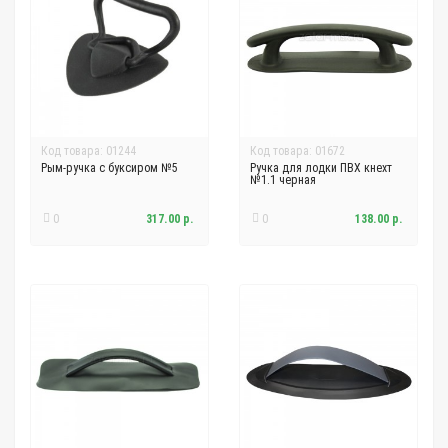
Код товара: 01244
Код товара: 01672
Рым-ручка с буксиром №5
Ручка для лодки ПВХ кнехт
№1.1 черная
0
317.00 р.
0
138.00 р.