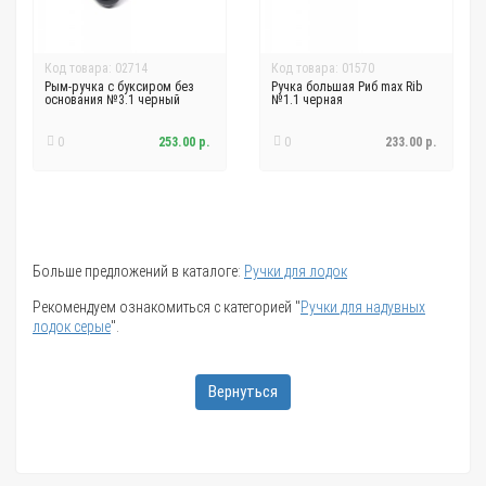
Код товара: 02714
Код товара: 01570
Рым-ручка с буксиром без
Ручка большая Риб max Rib
основания №3.1 черный
№1.1 черная
0
253.00 р.
0
233.00 р.
Больше предложений в каталоге:
Ручки для лодок
Рекомендуем ознакомиться с категорией "
Ручки для надувных
лодок серые
".
Вернуться