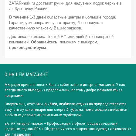
Ширина: 9,5 см
Ширина: 10,5 см
Ширина: 10,0 см
ZATAR-msk.ru доставит ручки для надувных лодок черные в
любую точку России.
Ширина: 11,0 см
Ширина: 12,6 см
Ширина: 12,0 см
В течение 1-3 дней
областные центры и большие города.
Вес: 0,12 кг
Вес: 0,08 кг
Вес: 0,31 кг
Вес: 0,25 кг
Гарантируем оперативную отправку, безопасную и
Город: Ярославль
Город: Санкт-Петербург
качественную упаковку Ваших заказов.
Доставка возможна Почтой РФ или любой транспортной
Город: Новосибирск
Город: Уфа
Город: Пермь
компанией.
Обращайтесь
, поможем с выбором,
Город: Москва
Город: Красноярск
Город: Омск
проконсультируем
.
Город: Самара
Город: Ижевск
Город: Екатеринбург
Город: Нижний Новгород
Город: Воронеж
Город: Волгоград
Город: Ростов-на-Дону
Город: Саратов
О НАШЕМ МАГАЗИНЕ
Город: Краснодар
Город: Иркутск
Город: Челябинск
Мы рады приветствовать Вас на сайте нашего интернет-магазина. У нас
Город: Барнаул
Город: Тюмень
Город: Казань
всегда много выгодных предложений, поэтому добро пожаловать за
покупками!
Спортсмены, охотники, рыбаки, любители отдыха на природе стараются
закупать лучшие товары для спорта & туризма, помогающие заниматься
любимым делом с максимальным удобством.
ZATAR
интернет-маркет
– Профессионал в сфере продаж запчастей к
надувным лодкам ПВХ и Rib, туристического снаряжения, одежды и экипировки
для путешествий.