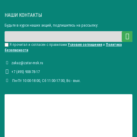
- долговечность;
- универсальность (ручка может служить опорой для
НАШИ КОНТАКТЫ
управляющего лодкой, дополнительным держателем для
Будьте в курсе наших акций, подпишитесь на рассылку:
пассажиров, для облегчения перемещения судна);
- приемлемая цена;
Я прочитал и согласен с правилами
Условия соглашения
и
Политика
- простой способ установки;
безопасности
- не требует специальных навыков эксплуатации;
zakaz@zatar-msk.ru
- имеет отверстия для бортовых веревок, тросов, которые
+7 (495) 908-78-17
аккуратно наматываются на ручку;
Пн-Пт 10:00-18:00, Сб 11:00-17:00, Вc - вых.
- удобные дизайн и форма для рук.
Владельцы водного транспорта по достоинству оценят
преимущества якорных ручек, это выгодная покупка для всех
любителей ловли рыб и путешественников.
Как провести монтаж ручки?