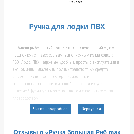
черные
Ручка для лодки ПВХ
Любители рыболовный ловли и водных путешествий отдают
предпочтение плавсредствам, выполненным из материала
ПВХ. Лодки ПВХ надежные, удобные, просты в эксплуатации и
экономичны. Владельцы водных транспортных средств
стремятся их постоянно модернизировать и
совершенствовать. Поиск и приобретение аксессуаров,
полезной фурнитуры может во многом упростить уход за
плавсредством.
Популярным приобретением среди поклонников водного
Читать подробнее
Вернуться
отдыха является ручка переноски лодки. Ее функциональное
назначение — удобное перемещение по берегу или в местах с
низким уровнем воды, а также, для намотки якорного фала.
Отзывы о «Ручка большая Риб max