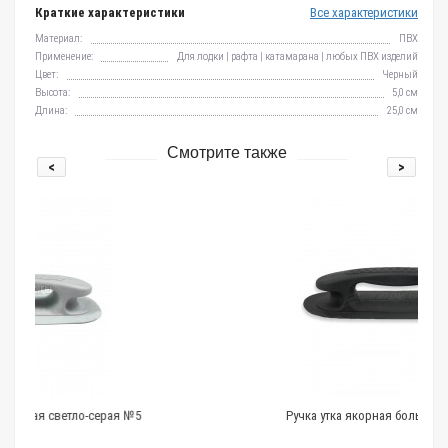
Краткие характеристики
Все характеристики
Материал:
ПВХ
Применение:
Для лодки | рафта | катамарана | любых ПВХ изделий
Цвет:
Черный
Высота:
5,0 см
Длина:
25,0 см
Смотрите также
<
>
ерая №5
Ручка утка якорная большая черная №5