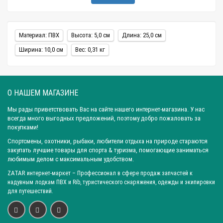
других материалов. Носовая рым ручка для лодки ПВХ по цене
доступна для покупателей с любым уровнем дохода. Набирайте
номер телефона нашего менеджера или заполняйте интернет-
Материал: ПВХ
Высота: 5,0 см
Длина: 25,0 см
заявку на сайте и гарантированно получайте универсальные
Ширина: 10,0 см
Вес: 0,31 кг
товары для надувных лодок с долгим периодом службы.
Как применяются якорные ручки?
О НАШЕМ МАГАЗИНЕ
Якорная ручка для плавательного средства подойдет к
Мы рады приветствовать Вас на сайте нашего интернет-магазина. У нас
модельному ряду лодок ПВХ любой комплектации и
всегда много выгодных предложений, поэтому добро пожаловать за
покупками!
габаритов. Год выпуска судна, его производитель не имеет
значения. Аксессуар подойдет на 100%. Ручка max Rib №1.1
Спортсмены, охотники, рыбаки, любители отдыха на природе стараются
закупать лучшие товары для спорта & туризма, помогающие заниматься
изготовлена из прочного пластика по современным
любимым делом с максимальным удобством.
технологиям с высокими эксплуатационными
ZATAR
интернет-маркет
– Профессионал в сфере продаж запчастей к
характеристиками.
надувным лодкам ПВХ и Rib, туристического снаряжения, одежды и экипировки
для путешествий.
Преимущества применения якорных ручек:
- надежность;