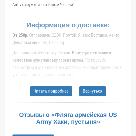
Army с кружкой - котелком Черная
".
Информация о доставке:
От 250р.
Отправляем СДЭК, Почтой, Яндекс.Доставка, Авито,
Деловыми линиями, Пэк и т.д.
Доставим в любую точку России.
Быструю отправку и
качественную упаковку гарантируем.
По просьбе
рассмотрим другие варианты доставки. Мы гарантируем Ваше
удовольствие от сделанных покупок.
Обращайтесь к нашим менеджерам, они помогут с выбором
Читать подробнее
Вернуться
транспортной компании, рассчитают стоимость и сроки
доставки до Вашего населенного пункта.
В такие города как: Москва; Санкт-Петербург; Новосибирск;
Отзывы о «Фляга армейская US
Екатеринбург; Казань; Нижний Новгород; Челябинск; Самара;
Army Хаки, пустыня»
Омск; Ростов-на-Дону; Уфа; Красноярск; Воронеж; Пермь;
Волгоград; Краснодар; Саратов; Тюмень; Тольятти; Ижевск;