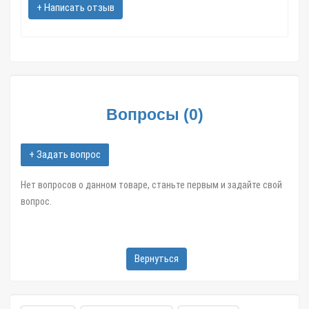
Барнаул; Иркутск; Хабаровск; Ярославль; Кемерово; Астрахань;
+ Написать отзыв
Киров; Калининград; Тверь; Иваново и другие областные
центры и большие города,
в течение 1-3 дней.
Фляга армейская us army хаки, пустыня арт.00942 в интернет
магазине Zatar-Msk.ru.
Вопросы
(
0
)
+ Задать вопрос
Нет вопросов о данном товаре, станьте первым и задайте свой
вопрос.
Вернуться