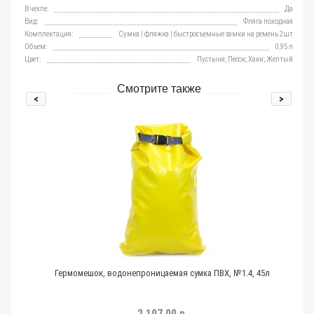
В чехле:
Да
Вид:
Фляга походная
Комплектация:
Сумка | фляжка | быстросъемные замки на ремень 2шт
Объем:
0,95 л
Цвет:
Пустыня; Песок; Хаки; Желтый
Смотрите также
<
>
Гермомешок, водонепроницаемая сумка ПВХ, №1.4, 45л
2 107.00 р.