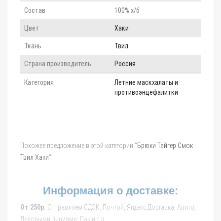
Состав
100% х/б
Цвет
Хаки
Ткань
Твил
Страна производитель
Россия
Категория
Летние маскхалаты и
противоэнцефалитки
Похожее предложение в этой категории "
Брюки Тайгер Смок
Твил Хаки
".
Информация о доставке:
От 250р.
Отправляем СДЭК, Почтой, Яндекс.Доставка, Авито,
Деловыми линиями, Пэк и т.д.