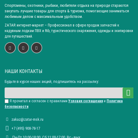
Спортсмены, охотники, рыбаки, любители отдыха на природе стараются
закупать лучшие товары для спорта & туризма, помогающие заниматься
любимым делом с максимальным удобством.
ZATAR
интернет-маркет
– Профессионал в сфере продаж запчастей к
надувным лодкам ПВХ и Rib, туристического снаряжения, одежды и экипировки
для путешествий.
НАШИ КОНТАКТЫ
Будьте в курсе наших акций, подпишитесь на рассылку:
Я прочитал и согласен с правилами
Условия соглашения
и
Политика
безопасности
zakaz@zatar-msk.ru
+7 (495) 908-78-17
Пн-Пт 10:00-18:00, Сб 11:00-17:00, Вc - вых.