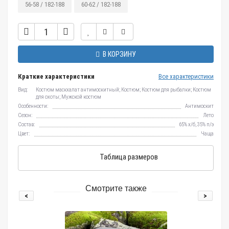
56-58 / 182-188
60-62 / 182-188
В КОРЗИНУ
Краткие характеристики
Все характеристики
Вид:
Костюм маскхалат антимоскитный; Костюм; Костюм для рыбалки; Костюм
для охоты; Мужской костюм
Особенности:
Антимоскит
Сезон:
Лето
Состав:
65% х/б, 35% п/э
Цвет:
Чаща
Таблица размеров
Смотрите также
<
>