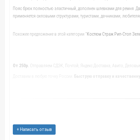
Пояс брюк полностью эластичный, дополнен шлевками для ремня. Два
применяется силовыми структурами, туристами, дачниками, любителя
Похожее предложение в этой категории "
Костюм Страж Рип-Стоп Зе
От 250р.
Отправляем СДЭК, Почтой, Яндекс.Доставка, Авито, Деловыми
Доставим в любую точку России.
Быструю отправку и качественну
Обращайтесь к нашим менеджерам, они помогут с выбором транспорт
В такие города как: Москва; Санкт-Петербург; Новосибирск; Екатеринб
Тюмень; Тольятти; Ижевск; Барнаул; Иркутск; Хабаровск; Ярославль; 
Костюм штурм тиси хаки арт.21280 в интернет магазине Zatar-Msk.ru.
+ Написать отзыв