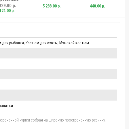
929.00 р.
5 288.00 р.
440.00 р.
124.00 р.
 для рыбалки
;
Костюм для охоты
;
Мужской костюм
фалитки
укороченной куртки собран на широкую простроченную резинку.