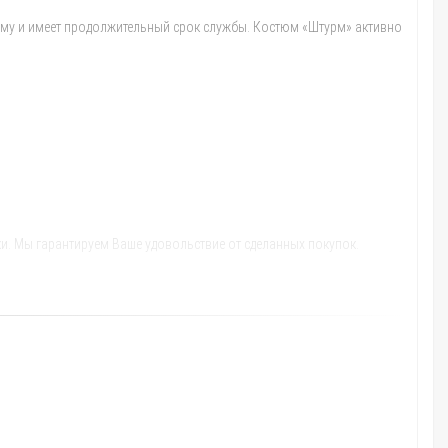
орму и имеет продолжительный срок службы. Костюм «Штурм» активно
и. Мы гарантируем Ваше удовольствие от сделанных покупок.
го пункта.
а; Красноярск; Воронеж; Пермь; Волгоград; Краснодар; Саратов;
 центры и большие города,
в течение 1-3 дней.