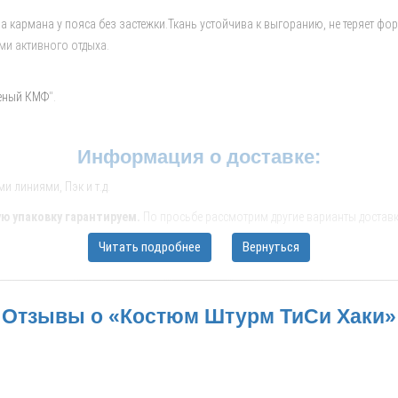
 кармана у пояса без застежки.Ткань устойчива к выгоранию, не теряет ф
ми активного отдыха.
леный КМФ
".
Информация о доставке:
 линиями, Пэк и т.д.
ю упаковку гарантируем.
По просьбе рассмотрим другие варианты доставк
Читать подробнее
Вернуться
ной компании, рассчитают стоимость и сроки доставки до Вашего населенно
ург; Казань; Нижний Новгород; Челябинск; Самара; Омск; Ростов-на-Дону; Уф
Кемерово; Астрахань; Киров; Калининград; Тверь; Иваново и другие областные
Отзывы о «Костюм Штурм ТиСи Хаки»