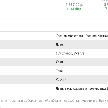
1 587.00 р.
8 
1 144.00 р.
7 
Костюм маскхалат
;
Костюм
;
Костюм
Лето
65% хлопок, 35% п/э
Хаки
Тиси
Россия
Летние маскхалаты и противоэнце
ани - отличный выбор для летней рыбалки, походов, тактических игр. Низ 
.