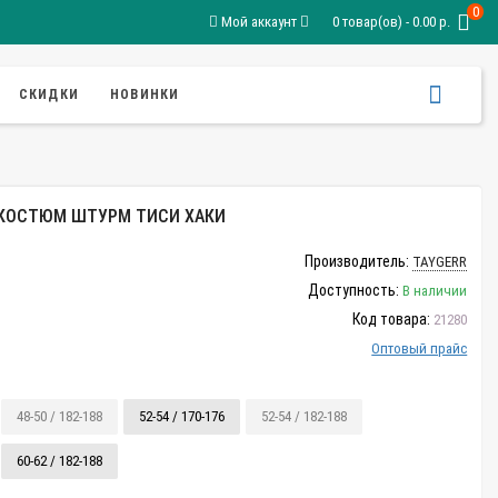
0
Мой аккаунт
0 товар(ов) - 0.00 р.
СКИДКИ
НОВИНКИ
КОСТЮМ ШТУРМ ТИСИ ХАКИ
Производитель:
TAYGERR
Доступность:
В наличии
Код товара:
21280
Оптовый прайс
48-50 / 182-188
52-54 / 170-176
52-54 / 182-188
60-62 / 182-188