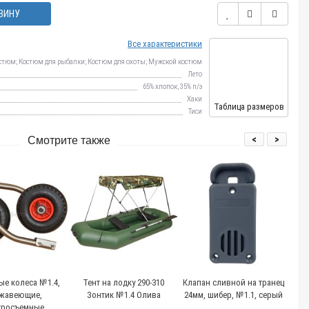
ЗИНУ
Все характеристики
стюм; Костюм для рыбалки; Костюм для охоты; Мужской костюм
Лето
65% хлопок, 35% п/э
Хаки
Таблица размеров
Тиси
<
>
Смотрите также
ые колеса №1.4,
Тент на лодку 290-310
Клапан сливной на транец
жавеющие,
Зонтик №1.4 Олива
24мм, шибер, №1.1, серый
тросъемные