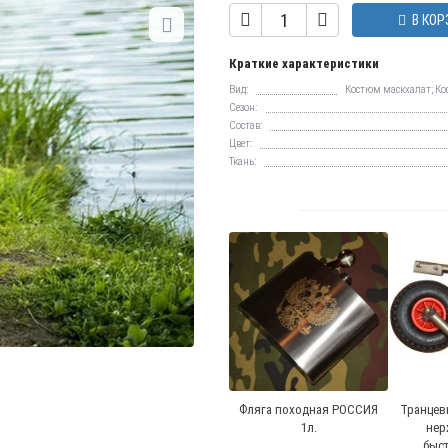
В КОР
Краткие характеристики
Вид:
Костюм маскхалат; Ко
Сезон:
Состав:
Цвет:
Ткань:
Фляга походная РОССИЯ
Транцев
1л.
нер
быс