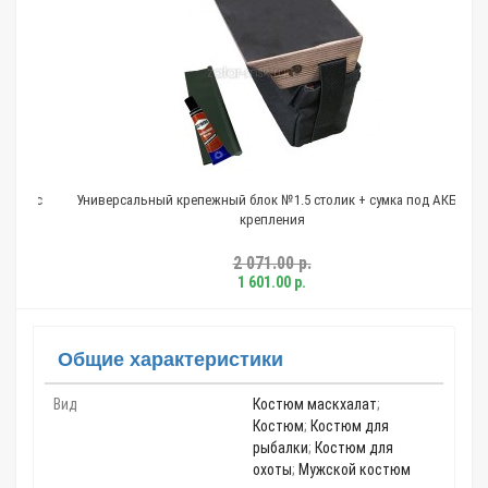
рос
Универсальный крепежный блок №1.5 столик + сумка под АКБ +
Про
крепления
2 071.00 р.
1 601.00 р.
Общие характеристики
Вид
Костюм маскхалат
;
Костюм
;
Костюм для
рыбалки
;
Костюм для
охоты
;
Мужской костюм