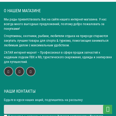
транспортной компании, рассчитают стоимость и сроки
доставки до Вашего населенного пункта.
О НАШЕМ МАГАЗИНЕ
В такие города как: Москва; Санкт-Петербург; Новосибирск;
Мы рады приветствовать Вас на сайте нашего интернет-магазина. У нас
Екатеринбург; Казань; Нижний Новгород; Челябинск; Самара;
всегда много выгодных предложений, поэтому добро пожаловать за
покупками!
Омск; Ростов-на-Дону; Уфа; Красноярск; Воронеж; Пермь;
Волгоград; Краснодар; Саратов; Тюмень; Тольятти; Ижевск;
Спортсмены, охотники, рыбаки, любители отдыха на природе стараются
закупать лучшие товары для спорта & туризма, помогающие заниматься
Барнаул; Иркутск; Хабаровск; Ярославль; Кемерово; Астрахань;
любимым делом с максимальным удобством.
Киров; Калининград; Тверь; Иваново и другие областные
ZATAR
интернет-маркет
– Профессионал в сфере продаж запчастей к
центры и большие города,
в течение 1-3 дней.
надувным лодкам ПВХ и Rib, туристического снаряжения, одежды и экипировки
для путешествий.
Костюм кондор дюспо-флис оникс арт.21278 в интернет
магазине Zatar-Msk.ru.
НАШИ КОНТАКТЫ
Будьте в курсе наших акций, подпишитесь на рассылку: