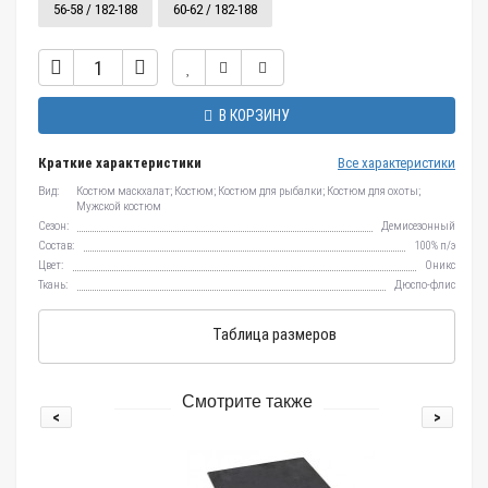
56-58 / 182-188
60-62 / 182-188
В КОРЗИНУ
Краткие характеристики
Все характеристики
Вид:
Костюм маскхалат; Костюм; Костюм для рыбалки; Костюм для охоты;
Мужской костюм
Сезон:
Демисезонный
Состав:
100% п/э
Цвет:
Оникс
Ткань:
Дюспо-флис
Таблица размеров
Смотрите также
<
>