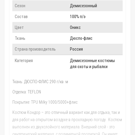
Сезон
Демисезонный
Состав
100% п/э
Цвет
Оникс
Ткань
Дюспо-флис
Страна производитель
Россия
Категория
Демисезонные костюмы
для охоты и рыбалки
Ткань: ДЮСПО-ФЛИС 290 г/кв. м
Отделка: TEFLON
Покрытие: TPU Milky 1000/5000+флис
Костюм Кондор – это отличный вариант как для отдыха, так и
для работ на открытом воздухе в прохладную погоду. Костюм
выполнен из двухслойного материала. Внешний слой - это
синтетический материал, с полимерной пропиткой. Он имеет