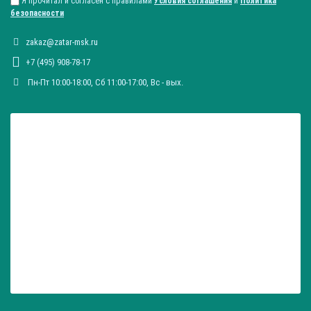
Я прочитал и согласен с правилами
Условия соглашения
и
Политика
безопасности
zakaz@zatar-msk.ru
+7 (495) 908-78-17
Пн-Пт 10:00-18:00, Сб 11:00-17:00, Вc - вых.