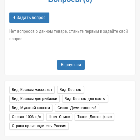
• Один карман расположен на груди.
+ Задать вопрос
• Брюки свободного кроя имеют сборку по низу штанин на
резинку, а также частичную сборку на поясе.
Нет вопросов о данном товаре, станьте первым и задайте свой
вопрос.
Похожее предложение в этой категории "
Толстовка Тайгер
Гард Флис Камыш
".
Вернуться
Информация о доставке:
От 250р.
Отправляем СДЭК, Почтой, Яндекс.Доставка, Авито,
Вид: Костюм маскхалат
Вид: Костюм
Деловыми линиями, Пэк и т.д.
Вид: Костюм для рыбалки
Вид: Костюм для охоты
Доставим в любую точку России.
Быструю отправку и
Вид: Мужской костюм
Сезон: Демисезонный
качественную упаковку гарантируем.
По просьбе
Состав: 100% п/э
рассмотрим другие варианты доставки. Мы гарантируем Ваше
Цвет: Оникс
Ткань: Дюспо-флис
удовольствие от сделанных покупок.
Страна производитель: Россия
Обращайтесь к нашим менеджерам, они помогут с выбором