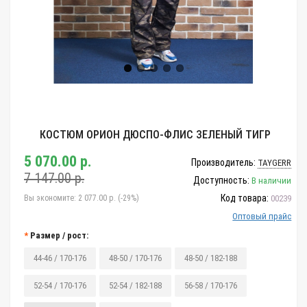
КОСТЮМ ОРИОН ДЮСПО-ФЛИС ЗЕЛЕНЫЙ ТИГР
5 070.00 р.
Производитель:
TAYGERR
7 147.00 р.
Доступность:
В наличии
Код товара:
Вы экономите:
2 077.00 р. (-29%)
00239
Оптовый прайс
Размер / рост:
44-46 / 170-176
48-50 / 170-176
48-50 / 182-188
52-54 / 170-176
52-54 / 182-188
56-58 / 170-176