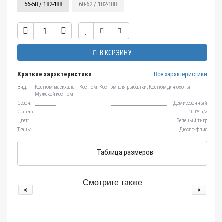
56-58 / 182-188
60-62 / 182-188
В КОРЗИНУ
Краткие характеристики
Все характеристики
Вид:
Костюм маскхалат; Костюм; Костюм для рыбалки; Костюм для охоты;
Мужской костюм
Сезон:
Демисезонный
Состав:
100% п/э
Цвет:
Зеленый тигр
Ткань:
Дюспо-флис
Таблица размеров
Смотрите также
<
>