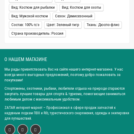
Вид: Костюм для рыбалки
Вид: Костюм для охоты
Вид: Мужской костюм
Сезон: Демисезонный
Состав: 100% п/э
Цвет: Зеленый тигр
Ткань: Дюспо-флис
Страна производитель: Россия
О НАШЕМ МАГАЗИНЕ
Мы рады приветствовать Вас на сайте нашего интернет-магазина. У нас
всегда много выгодных предложений, поэтому добро пожаловать за
покупками!
Спортсмены, охотники, рыбаки, любители отдыха на природе стараются
закупать лучшие товары для спорта & туризма, помогающие заниматься
любимым делом с максимальным удобством.
ZATAR
интернет-маркет
– Профессионал в сфере продаж запчастей к
надувным лодкам ПВХ и Rib, туристического снаряжения, одежды и экипировки
для путешествий.