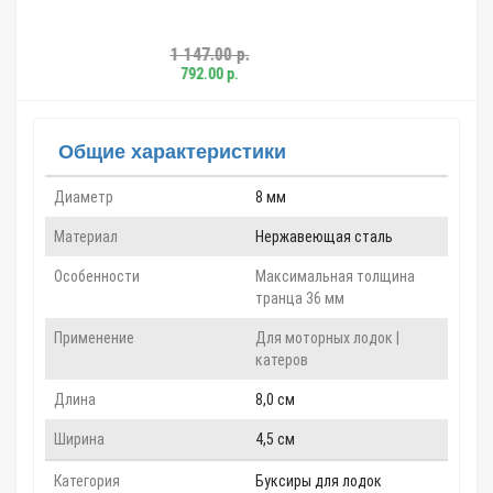
2т
1 147.00 р.
5 761.00 р
792.00 р.
4 171.00 р.
Общие характеристики
Диаметр
8 мм
Материал
Нержавеющая сталь
Особенности
Максимальная толщина
транца 36 мм
Применение
Для моторных лодок |
катеров
Длина
8,0 см
Ширина
4,5 см
Категория
Буксиры для лодок