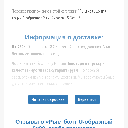
Похожее предложение в этой категории "
Рым кольцо для
лодки D-образное 2 двойное №1.5 Серый
".
Информация о доставке:
От 250р.
Отправляем СДЭК, Почтой, Яндекс.Доставка, Авито,
Деловыми линиями, Пэк и т.д.
Доставим в любую точку России.
Быструю отправку и
качественную упаковку гарантируем.
По просьбе
рассмотрим другие варианты доставки. Мы гарантируем Ваше
удовольствие от сделанных покупок.
Обращайтесь к нашим менеджерам, они помогут с выбором
Читать подробнее
Вернуться
транспортной компании, рассчитают стоимость и сроки
доставки до Вашего населенного пункта.
В такие города как: Москва; Санкт-Петербург; Новосибирск;
Отзывы о «Рым болт U-образный
Екатеринбург; Казань; Нижний Новгород; Челябинск; Самара;