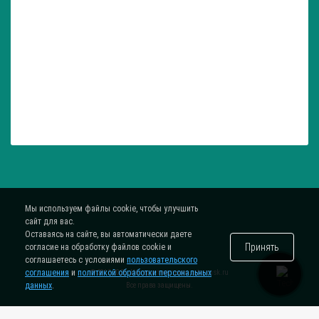
Мы используем файлы cookie, чтобы улучшить
сайт для вас.
Оставаясь на сайте, вы автоматически даете
Принять
согласие на обработку файлов cookie и
соглашаетесь с условиями
пользовательского
соглашения
и
политикой обработки персональных
® 2015-2026. Интернет-магазин
zatar-msk.ru
данных
.
Все права защищены.