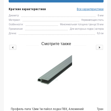
Краткие характеристики
Все характеристики
Диаметр:
8 мм
Материал:
Нержавеющая сталь
Особенности:
Максимальная толщина транца 36 мм
Применение:
Для моторных лодок | катеров
Длина:
8,0 см
Смотрите также
<
>
1м пайол лодка ПВХ, Алюминий
Транспортировочный чехол ПВХ для ло