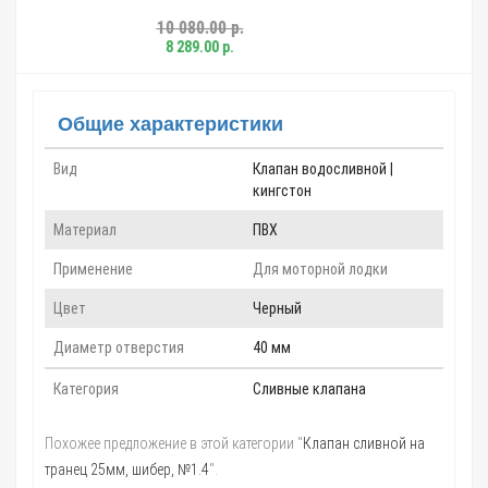
0 080.00 р.
182.00 р.
8 289.00 р.
Общие характеристики
Вид
Клапан водосливной |
кингстон
Материал
ПВХ
Применение
Для моторной лодки
Цвет
Черный
Диаметр отверстия
40 мм
Категория
Сливные клапана
Похожее предложение в этой категории "
Клапан сливной на
транец 25мм, шибер, №1.4
".