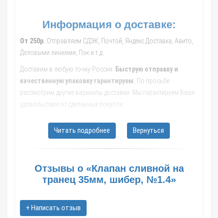
Информация о доставке:
От 250р.
Отправляем СДЭК, Почтой, Яндекс.Доставка, Авито,
Деловыми линиями, Пэк и т.д.
Доставим в любую точку России.
Быструю отправку и
качественную упаковку гарантируем.
По просьбе
рассмотрим другие варианты доставки. Мы гарантируем Ваше
удовольствие от сделанных покупок.
Обращайтесь к нашим менеджерам, они помогут с выбором
Читать подробнее
Вернуться
транспортной компании, рассчитают стоимость и сроки
доставки до Вашего населенного пункта.
В такие города как: Москва; Санкт-Петербург; Новосибирск;
Отзывы о «Клапан сливной на
Екатеринбург; Казань; Нижний Новгород; Челябинск; Самара;
транец 35мм, шибер, №1.4»
Омск; Ростов-на-Дону; Уфа; Красноярск; Воронеж; Пермь;
Волгоград; Краснодар; Саратов; Тюмень; Тольятти; Ижевск;
Барнаул; Иркутск; Хабаровск; Ярославль; Кемерово; Астрахань;
+ Написать отзыв