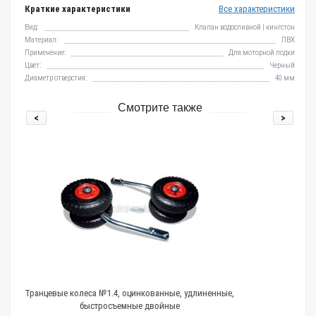
Краткие характеристики
Все характеристики
Вид:
Клапан водосливной | кингстон
Материал:
ПВХ
Применение:
Для моторной лодки
Цвет:
Черный
Диаметр отверстия:
40 мм
Смотрите также
<
>
.4, оцинкованные, удлиненные,
Лючок дренажный герметич
съемные двойные