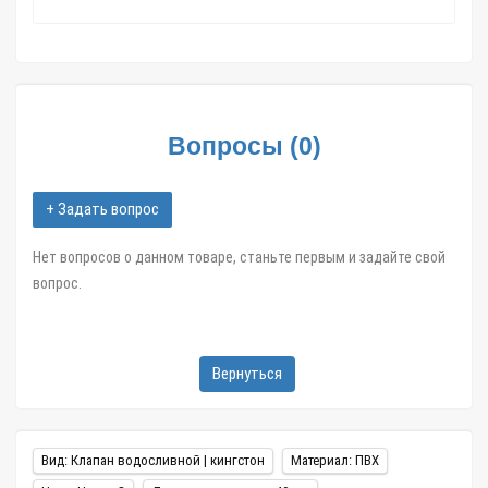
Киров; Калининград; Тверь; Иваново и другие областные
центры и большие города,
в течение 1-3 дней.
Клапан сливной на транец 35мм, шибер, №1.4 арт.02659 в
интернет магазине Zatar-Msk.ru.
Вопросы
(
0
)
+ Задать вопрос
Нет вопросов о данном товаре, станьте первым и задайте свой
вопрос.
Вернуться
Вид: Клапан водосливной | кингстон
Материал: ПВХ