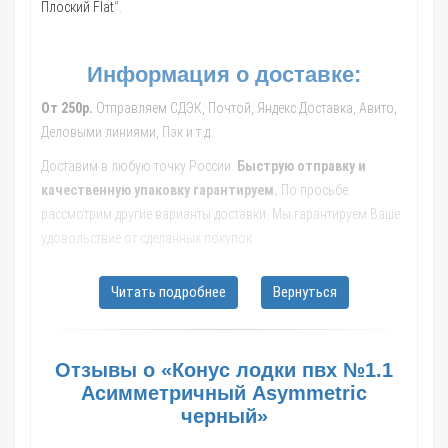
Плоский Flat
".
Информация о доставке:
От 250р.
Отправляем СДЭК, Почтой, Яндекс.Доставка, Авито,
Деловыми линиями, Пэк и т.д.
Доставим в любую точку России.
Быструю отправку и
качественную упаковку гарантируем.
По просьбе
рассмотрим другие варианты доставки. Мы гарантируем Ваше
удовольствие от сделанных покупок.
Обращайтесь к нашим менеджерам, они помогут с выбором
Читать подробнее
Вернуться
транспортной компании, рассчитают стоимость и сроки
доставки до Вашего населенного пункта.
В такие города как: Москва; Санкт-Петербург; Новосибирск;
Отзывы о «Конус лодки пвх №1.1
Екатеринбург; Казань; Нижний Новгород; Челябинск; Самара;
Асимметричный Asymmetric
Омск; Ростов-на-Дону; Уфа; Красноярск; Воронеж; Пермь;
черный»
Волгоград; Краснодар; Саратов; Тюмень; Тольятти; Ижевск;