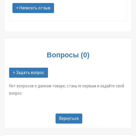
Барнаул; Иркутск; Хабаровск; Ярославль; Кемерово; Астрахань;
+ Написать отзыв
Киров; Калининград; Тверь; Иваново и другие областные
центры и большие города,
в течение 1-3 дней.
Конус лодки пвх №1.1 асимметричный asymmetric черный
арт.01689 в интернет магазине Zatar-Msk.ru.
Вопросы
(
0
)
+ Задать вопрос
Нет вопросов о данном товаре, станьте первым и задайте свой
вопрос.
Вернуться