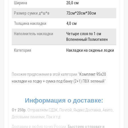
Ширина
20,0 см
Размер сумки д*ш*в
72см*20см*30см
Толщина накладки
4,0 см
Наполнитель накладки
Четыре слоя по 1 см
Вспененный Полиэтилен
Категория
Накладки на сиденье лодки
Похожее предложение в этой категории "
Комплект 95х20
накладки на лодку + сумка под банку (2+1) ПВХ зеленый
".
Информация о доставке:
От 250р.
Отправляем СДЭК, Почтой, Яндекс.Доставка, Авито,
Деловыми линиями, Пэк и т.д.
Доставим в любую точку России.
Быструю отправку и