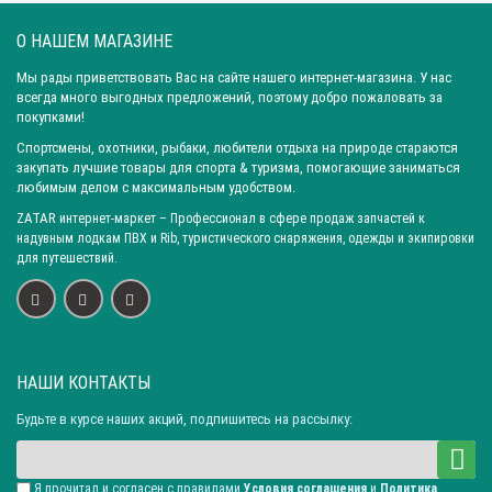
О НАШЕМ МАГАЗИНЕ
Мы рады приветствовать Вас на сайте нашего интернет-магазина. У нас
всегда много выгодных предложений, поэтому добро пожаловать за
покупками!
Спортсмены, охотники, рыбаки, любители отдыха на природе стараются
закупать лучшие товары для спорта & туризма, помогающие заниматься
любимым делом с максимальным удобством.
ZATAR
интернет-маркет
– Профессионал в сфере продаж запчастей к
надувным лодкам ПВХ и Rib, туристического снаряжения, одежды и экипировки
для путешествий.
НАШИ КОНТАКТЫ
Будьте в курсе наших акций, подпишитесь на рассылку:
Я прочитал и согласен с правилами
Условия соглашения
и
Политика