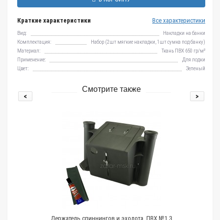
Краткие характеристики
Все характеристики
Вид:
Накладки на банки
Комплектация:
Набор (2шт мягкие накладки, 1шт сумка под банку)
Материал:
Ткань ПВХ 650 гр/м²
Применение:
Для лодки
Цвет:
Зеленый
Смотрите также
<
>
жатель спиннингов и эхолота, ПВХ №1.3
Чехол для удочек, 