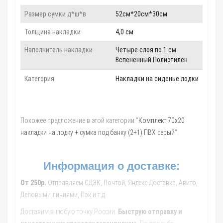
Размер сумки д*ш*в
52см*20см*30см
Толщина накладки
4,0 см
Наполнитель накладки
Четыре слоя по 1 см
Вспененный Полиэтилен
Категория
Накладки на сиденье лодки
Похожее предложение в этой категории "
Комплект 70х20
накладки на лодку + сумка под банку (2+1) ПВХ серый
".
Информация о доставке:
От 250р.
Отправляем СДЭК, Почтой, Яндекс.Доставка, Авито,
Деловыми линиями, Пэк и т.д.
Доставим в любую точку России.
Быструю отправку и