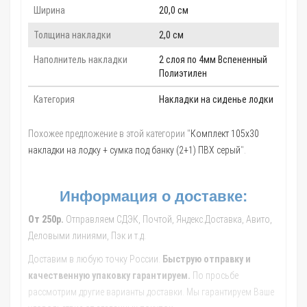
Ширина
20,0 см
Толщина накладки
2,0 см
Наполнитель накладки
2 слоя по 4мм Вспененный
Полиэтилен
Категория
Накладки на сиденье лодки
Похожее предложение в этой категории "
Комплект 105х30
накладки на лодку + сумка под банку (2+1) ПВХ серый
".
Информация о доставке:
От 250р.
Отправляем СДЭК, Почтой, Яндекс.Доставка, Авито,
Деловыми линиями, Пэк и т.д.
Доставим в любую точку России.
Быструю отправку и
качественную упаковку гарантируем.
По просьбе
рассмотрим другие варианты доставки. Мы гарантируем Ваше