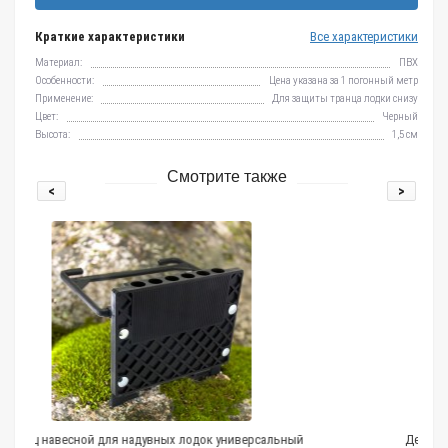
Краткие характеристики
Все характеристики
Материал:
ПВХ
Особенности:
Цена указана за 1 погонный метр
Применение:
Для защиты транца лодки снизу
Цвет:
Черный
Высота:
1,5 см
Смотрите также
<
>
ых лодок универсальный
Держатель спиннинга универсальны