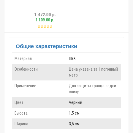
0 р.
987.00 р.
 р.
719.00 р.
Общие характеристики
Материал
ПВХ
Особенности
Цена указана за 1 погонный
метр
Применение
Для защиты транца лодки
снизу
Цвет
Черный
Высота
1,5 см
Ширина
3,5 см