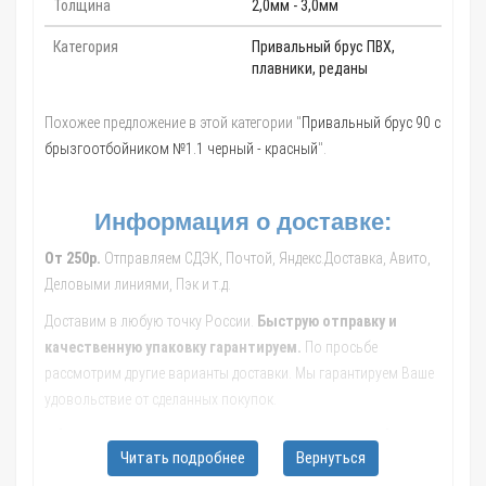
Толщина
2,0мм - 3,0мм
Категория
Привальный брус ПВХ,
плавники, реданы
Похожее предложение в этой категории "
Привальный брус 90 с
брызгоотбойником №1.1 черный - красный
".
Информация о доставке:
От 250р.
Отправляем СДЭК, Почтой, Яндекс.Доставка, Авито,
Деловыми линиями, Пэк и т.д.
Доставим в любую точку России.
Быструю отправку и
качественную упаковку гарантируем.
По просьбе
рассмотрим другие варианты доставки. Мы гарантируем Ваше
удовольствие от сделанных покупок.
Обращайтесь к нашим менеджерам, они помогут с выбором
Читать подробнее
Вернуться
транспортной компании, рассчитают стоимость и сроки