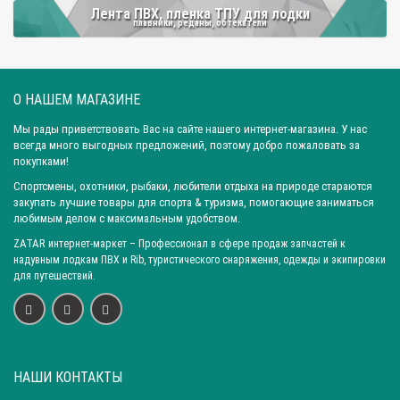
Лента ПВХ, пленка ТПУ для лодки
защитный брус, предохраняющий баллоны и дно от
плавники, реданы, обтекатели
повреждений, проколов, износа в ходе перетаскивании
резиновой лодки. Данное укрепление допустимо фиксировать
в различных участках: по транцу, кильсону, баллонам и
О НАШЕМ МАГАЗИНЕ
стрингерам. Иногда осуществляется полное бронирование дна
надувной лодки.
Мы рады приветствовать Вас на сайте нашего интернет-магазина. У нас
3. Т-образый ПВХ профиль и редан используются для
всегда много выгодных предложений, поэтому добро пожаловать за
покупками!
усовершенствования ходовых свойств резиновых лодочек.
Спортсмены, охотники, рыбаки, любители отдыха на природе стараются
4. Разнообразные эластические профили ПВХ для
закупать лучшие товары для спорта & туризма, помогающие заниматься
улучшения любой модели лодок.
любимым делом с максимальным удобством.
Как правило, для бронировки дна лодки обычно требуется
ZATAR
интернет-маркет
– Профессионал в сфере продаж запчастей к
пятнадцать метров ленты. В процессе приклейки применяется
надувным лодкам ПВХ и Rib, туристического снаряжения, одежды и экипировки
специальный клей. Таким образом достигается
для путешествий.
дополнительная бронировка надувной лодки.
Как заказать изделие
Привальный брус для лодки купить легко и быстро вы можете
НАШИ КОНТАКТЫ
на сайте интернет-маркета «Zatar». Компания является