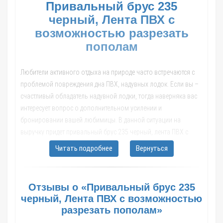
Привальный брус 235
черный, Лента ПВХ с
возможностью разрезать
пополам
Любители активного отдыха на природе часто встречаются с
проблемой повреждения дна ПВХ, надувных лодок. Если вы –
счастливый обладатель надувной лодки, тогда наверняка вас
интересует вопрос о дополнительном усилении и
бронировании вашей любимицы. В данной ситуации на
выручку придет привальный брус 235 черный, лента ПВХ с
возможностью разрезать пополам. Привал либо бронировка
Читать подробнее
Вернуться
лодок ПВХ используется для защиты, а также укрепления дна
резиновой лодки от возможных повреждений. Лента ПВХ для
лодок применяется для бронирования днища или усиления
Отзывы о «Привальный брус 235
баллонов лодочки.
черный, Лента ПВХ с возможностью
разрезать пополам»
Широкий ассортимент продукции