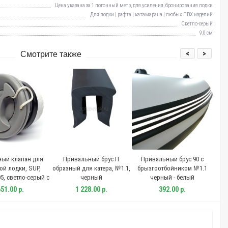
Цена указана за 1 погонный метр, для усиления, бронирования лодки
Для лодки | рафта | катамарана | любых ПВХ изделий
Светло-серый
9,0 см
<
>
Смотрите также
ный клапан для
Привальный брус П
Привальный брус 90 с
П
ой лодки, SUP,
образный для катера, №1.1,
брызгоотбойником №1.1
бр
5, светло-серый с
черный
черный - белый
тной сеткой
51.00 р.
1 228.00 р.
392.00 р.