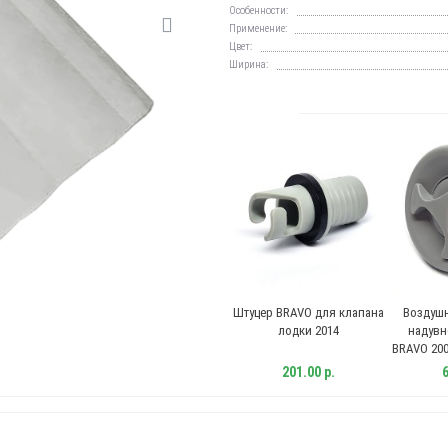
Особенности:
Применение:
Цвет:
Ширина:
Двухкомпонентный клей
Штуцер BRAVO для клапана
Воздуш
для лодок ПВХ Kleyberg
лодки 2014
надувн
900-И-1 1000мл + 50мл
BRAVO 200
Desmodur RC
защи
1 522.00 р.
201.00 р.
6