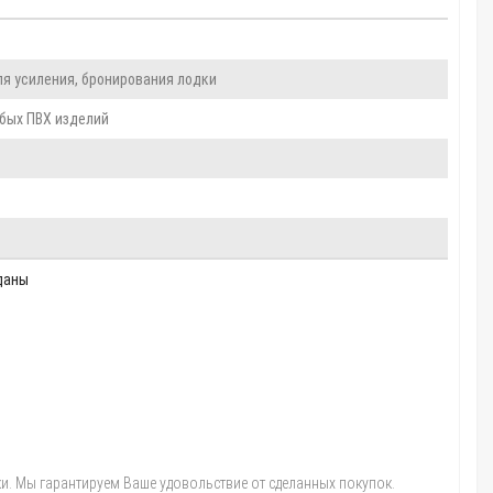
для усиления, бронирования лодки
юбых ПВХ изделий
даны
и. Мы гарантируем Ваше удовольствие от сделанных покупок.