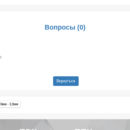
Вопросы
(
0
)
с.
Вернуться
0мм - 3,0мм