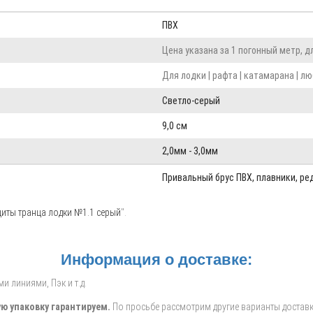
ПВХ
Цена указана за 1 погонный метр, 
Для лодки | рафта | катамарана | л
Светло-серый
9,0 см
2,0мм - 3,0мм
Привальный брус ПВХ, плавники, ре
иты транца лодки №1.1 серый
".
Информация о доставке:
 линиями, Пэк и т.д.
ю упаковку гарантируем.
По просьбе рассмотрим другие варианты доставк