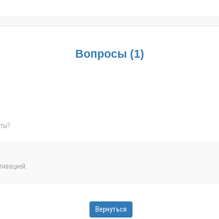
Вопросы
(
1
)
иты?
тивацией.
Вернуться