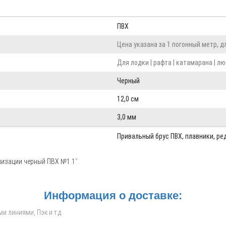
ПВХ
Цена указана за 1 погонный метр, 
Для лодки | рафта | катамарана | л
Черный
12,0 см
3,0 мм
Привальный брус ПВХ, плавники, ре
лизации черный ПВХ №1.1
".
Информация о доставке:
 линиями, Пэк и т.д.