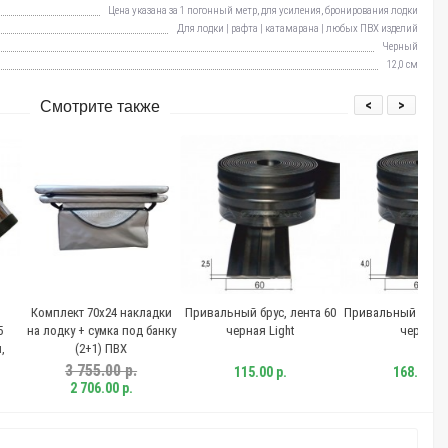
Цена указана за 1 погонный метр, для усиления, бронирования лодки
Для лодки | рафта | катамарана | любых ПВХ изделий
Черный
12,0 см
<
>
Смотрите также
кт 70х24 накладки
Привальный брус, лента 60
Привальный брус, лента 60
Пр
у + сумка под банку
черная Light
черная
(2+1) ПВХ
3 755.00 р.
115.00 р.
168.00 р.
2 706.00 р.