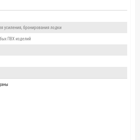
для усиления, бронирования лодки
юбых ПВХ изделий
даны