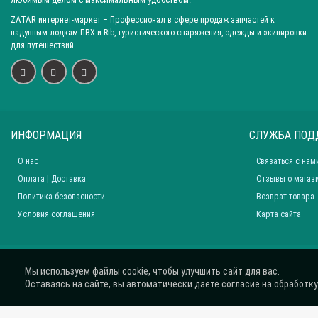
ZATAR
интернет-маркет
– Профессионал в сфере продаж запчастей к
надувным лодкам ПВХ и Rib, туристического снаряжения, одежды и экипировки
для путешествий.
ИНФОРМАЦИЯ
СЛУЖБА ПОД
О нас
Связаться с нам
Оплата | Доставка
Отзывы о магаз
Политика безопасности
Возврат товара
Условия соглашения
Карта сайта
Мы используем файлы cookie, чтобы улучшить сайт для вас.
Оставаясь на сайте, вы автоматически даете согласие на обработку