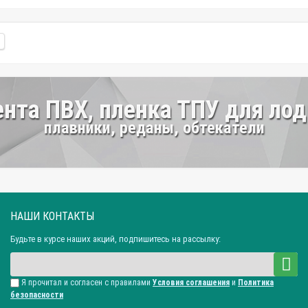
нта ПВХ, пленка ТПУ для ло
плавники, реданы, обтекатели
НАШИ КОНТАКТЫ
Будьте в курсе наших акций, подпишитесь на рассылку:
Я прочитал и согласен с правилами
Условия соглашения
и
Политика
безопасности