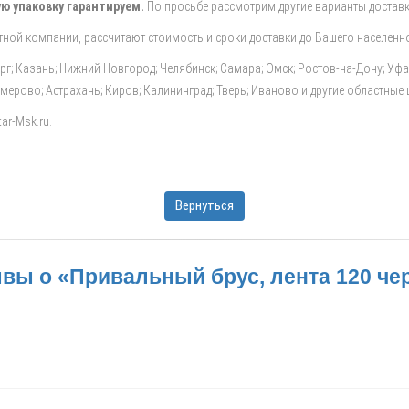
ю упаковку гарантируем.
По просьбе рассмотрим другие варианты доставк
ной компании, рассчитают стоимость и сроки доставки до Вашего населенно
ург; Казань; Нижний Новгород; Челябинск; Самара; Омск; Ростов-на-Дону; Уф
Кемерово; Астрахань; Киров; Калининград; Тверь; Иваново и другие областные
ar-Msk.ru.
Вернуться
вы о «Привальный брус, лента 120 че