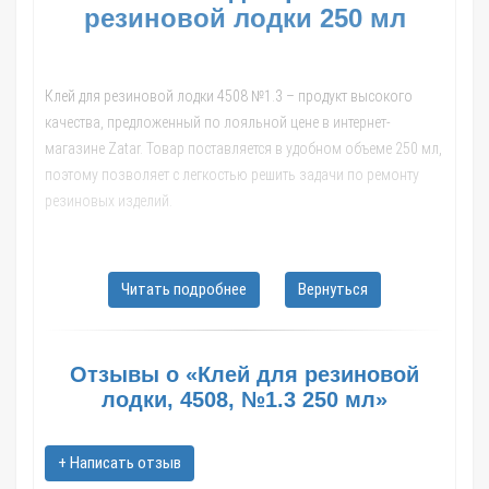
резиновой лодки 250 мл
Клей для резиновой лодки 4508 №1.3 – продукт высокого
качества, предложенный по лояльной цене в интернет-
магазине Zatar. Товар поставляется в удобном объеме 250 мл,
поэтому позволяет с легкостью решить задачи по ремонту
резиновых изделий.
Особенности клея для ремонта
Читать подробнее
Вернуться
резиновой лодки
Клей для лодок 4508 имеет много достоинств. К основным из
них относят:
Отзывы о «Клей для резиновой
лодки, 4508, №1.3 250 мл»
- качественные составляющие – каучук наирит ДП в качестве
основы;
+ Написать отзыв
- высокая термостойкость;