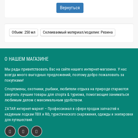
Совет! Перед началом ремонтных работ рекомендуется
Вернуться
протестировать клей, чтобы убедиться в его качестве. Для
проведения экспериментального склеивания понадобятся два
резиновых отрезка. После этого им нужно дать полностью
Объем: 250 мл
Склеиваемый материал/изделие: Резина
высохнуть, а затем – проверить прочность, прикладывая
максимально возможные усилия. По результатам такой
проверки можно судить о том, стоит ли выполнять ремонт
лодки этим материалом или нет.
О НАШЕМ МАГАЗИНЕ
Мы рады приветствовать Вас на сайте нашего интернет-магазина. У нас
всегда много выгодных предложений, поэтому добро пожаловать за
Алгоритм ремонта лодки из резины
покупками!
Спортсмены, охотники, рыбаки, любители отдыха на природе стараются
В ремонте лодки из резины не все так легко, как может
закупать лучшие товары для спорта & туризма, помогающие заниматься
показаться на первый взгляд. Важно соблюдать некоторые
любимым делом с максимальным удобством.
рекомендации. Самое главное – использовать клеевой состав
ZATAR
интернет-маркет
– Профессионал в сфере продаж запчастей к
высокого качества и иметь в наличии резиновые заплатки. По
надувным лодкам ПВХ и Rib, туристического снаряжения, одежды и экипировки
размеру они должны слегка превышать размеры трещин или
для путешествий.
разрывов.
Самый трудный этап – определить область протечки. При