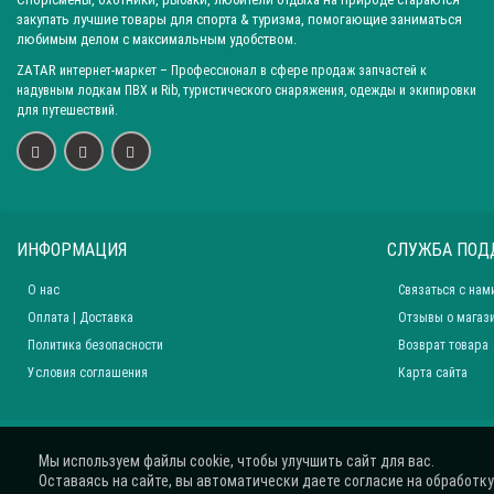
закупать лучшие товары для спорта & туризма, помогающие заниматься
любимым делом с максимальным удобством.
ZATAR
интернет-маркет
– Профессионал в сфере продаж запчастей к
надувным лодкам ПВХ и Rib, туристического снаряжения, одежды и экипировки
для путешествий.
ИНФОРМАЦИЯ
СЛУЖБА ПОД
О нас
Связаться с нам
Оплата | Доставка
Отзывы о магаз
Политика безопасности
Возврат товара
Условия соглашения
Карта сайта
Мы используем файлы cookie, чтобы улучшить сайт для вас.
Оставаясь на сайте, вы автоматически даете согласие на обработку