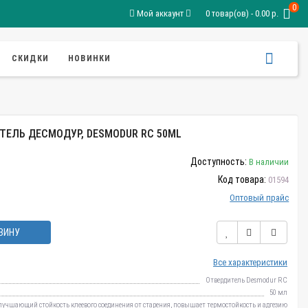
0
Мой аккаунт
0 товар(ов) - 0.00 р.
СКИДКИ
НОВИНКИ
ТЕЛЬ ДЕСМОДУР, DESMODUR RC 50ML
Доступность:
В наличии
Код товара:
01594
Оптовый прайс
ЗИНУ
Все характеристики
Отвердитель Desmodur RC
50 мл
лучшающий стойкость клеевого соединения от старения, повышает термостойкость и адгезию