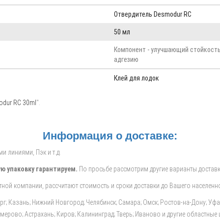
Отвердитель Desmodur RC
50 мл
Компонент - улучшающий стойкость
адгезию
Клей для лодок
odur RC 30ml
".
Информация о доставке:
 линиями, Пэк и т.д.
ю упаковку гарантируем.
По просьбе рассмотрим другие варианты доставк
ной компании, рассчитают стоимость и сроки доставки до Вашего населенно
ург; Казань; Нижний Новгород; Челябинск; Самара; Омск; Ростов-на-Дону; Уф
Кемерово; Астрахань; Киров; Калининград; Тверь; Иваново и другие областные