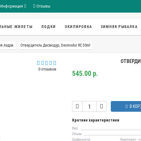
Информация
Отзывы
ЛЬНЫЕ ЖИЛЕТЫ
ЛОДКИ
ЭКИПИРОВКА
ЗИМНЯЯ РЫБАЛКА
ля лодок
Отвердитель Десмодур, Desmodur RC 50ml
ОТВЕРДИ
0 отзывов
545.00 р.
В КОР
Краткие характеристики
Вид:
Объем:
Особенности:
Компонент - у