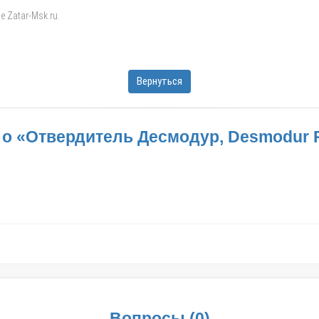
е Zatar-Msk.ru.
Вернуться
о «Отвердитель Десмодур, Desmodur 
Вопросы
(
0
)