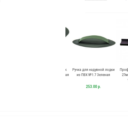
Опора банки для лодок
Ручка для надувной лодки
Профиль
ПВХ №1.4 стандарт черная
из ПВХ №1.7 Зеленая
27мм ч
тра
248.00 р.
253.00 р.
1