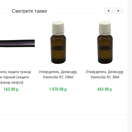
<
>
Смотрите также
 защита транца
Отвердитель Десмодур,
Отвердитель Десмодур,
От
ерный (защита
Desmodur RC 100ml
Desmodur RC 30ml
нца сверху)
62.00 р.
1 070.00 р.
443.00 р.