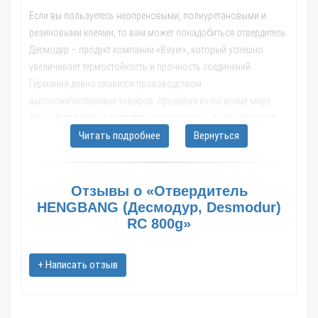
Если вы пользуетесь неопреновыми, полиуретановыми и
резиновыми клеями, то вам может понадобиться отвердитель
Десмодур – продукт компании «Bayer», который успешно
увеличивает термостойкость и прочность соединений.
Германия давно славится производством
высококачественных товаров, продавая их по всему миру.
Данный продукт не является исключением – в нём немецкая
традиция воплощена в полной мере. Если для вас важно
Читать подробнее
Вернуться
качество и надёжность, то он станет одним из лучших решений.
Отзывы о «Отвердитель
Где применяются отвердители
HENGBANG (Десмодур, Desmodur)
полиуретановые?
RC 800g»
- При изготовлении «резиновых» лодок.
+ Написать отзыв
С помощью клея и Десмодура к ПВХ полотну, из которого
делают надувные лодки, приклеивают всевозможные
держатели, ручки, шайбы и прочее. Эти элементы отлично