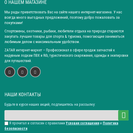
О НАШЕМ МАГАЗИНЕ
Любые соединения, получаемые с помощью полиуретанового
Мы рады приветствовать Вас на сайте нашего интернет-магазина. У нас
клея, можно усилить, используя отвердитель Десмодур.
всегда много выгодных предложений, поэтому добро пожаловать за
Особенно актуален он в тех случаях, когда склеиваемые
покупками!
материалы подвергаются воздействию повышенных
Спортсмены, охотники, рыбаки, любители отдыха на природе стараются
температур или воды. Если вам нужна усиленная прочность
закупать лучшие товары для спорта & туризма, помогающие заниматься
при склеивании, то полиуретановый клей отвердитель просто
любимым делом с максимальным удобством.
незаменим. С помощью сочетания данного отвердителя с
ZATAR
интернет-маркет
– Профессионал в сфере продаж запчастей к
надувным лодкам ПВХ и Rib, туристического снаряжения, одежды и экипировки
клеем можно надёжно соединять не только ПВХ и резину, но
для путешествий.
также ткани, кожу и другие материалы.
Применение отвердителя не требует особых навыков.
Прочитав инструкцию, каждый сможет успешно склеить
материалы, перечисленные на упаковке клея, с которым
НАШИ КОНТАКТЫ
смешивается Десмодур. Он не представляет особой опасности
для человека, однако пользоваться клеевым составом лучше
Будьте в курсе наших акций, подпишитесь на рассылку:
в перчатках, чтобы потом не отдирать клей от кожи.
Я прочитал и согласен с правилами
Условия соглашения
и
Политика
Что представляет собой
безопасности