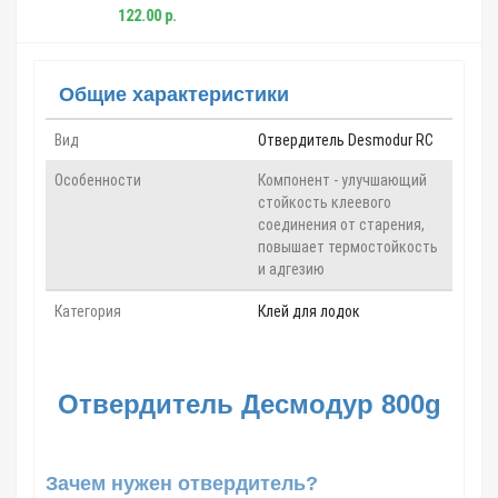
0 р.
266.00 р.
Общие характеристики
Вид
Отвердитель Desmodur RC
Особенности
Компонент - улучшающий
стойкость клеевого
соединения от старения,
повышает термостойкость
и адгезию
Категория
Клей для лодок
Отвердитель Десмодур 800g
Зачем нужен отвердитель?