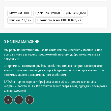
Материал: ПВХ
Цвет: Оранжевый
Длина: 50,0 см
Ширина: 18,0 см
Плотность ткани ПВХ: 850 гр/м2
О НАШЕМ МАГАЗИНЕ
Мы рады приветствовать Вас на сайте нашего интернет-магазина. У нас
всегда много выгодных предложений, поэтому добро пожаловать за
покупками!
Спортсмены, охотники, рыбаки, любители отдыха на природе стараются
закупать лучшие товары для спорта & туризма, помогающие заниматься
любимым делом с максимальным удобством.
ZATAR
интернет-маркет
– Профессионал в сфере продаж запчастей к
надувным лодкам ПВХ и Rib, туристического снаряжения, одежды и экипировки
для путешествий.