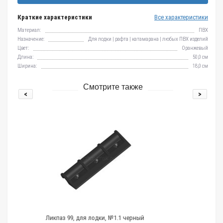
Краткие характеристики
Все характеристики
Материал:
ПВХ
Назначение:
Для лодки | рафта | катамарана | любых ПВХ изделий
Цвет:
Оранжевый
Длина:
50,0 см
Ширина:
18,0 см
Смотрите также
<
>
для лодки, №1.1 черный
Ликтрос для лодки ПВХ №1.5