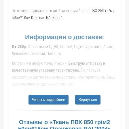
Похожее предложение в этой категории "
Ткань ПВХ 850 гр/м2
50см*18см Красная RAL3020
".
Информация о доставке:
От 250р.
Отправляем СДЭК, Почтой, Яндекс.Доставка, Авито,
Деловыми линиями, Пэк и т.д.
Доставим в любую точку России.
Быструю отправку и
качественную упаковку гарантируем.
По просьбе
рассмотрим другие варианты доставки. Мы гарантируем Ваше
удовольствие от сделанных покупок.
Обращайтесь к нашим менеджерам, они помогут с выбором
Читать подробнее
Вернуться
транспортной компании, рассчитают стоимость и сроки
доставки до Вашего населенного пункта.
В такие города как: Москва; Санкт-Петербург; Новосибирск;
Отзывы о «Ткань ПВХ 850 гр/м2
Екатеринбург; Казань; Нижний Новгород; Челябинск; Самара;
50см*18см Оранжевая RAL2004»