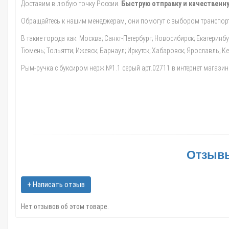
Доставим в любую точку России.
Быструю отправку и качественну
Обращайтесь к нашим менеджерам, они помогут с выбором транспорт
В такие города как: Москва; Санкт-Петербург; Новосибирск; Екатеринб
Тюмень; Тольятти; Ижевск; Барнаул; Иркутск; Хабаровск; Ярославль; 
Рым-ручка с буксиром нерж №1.1 серый арт.02711 в интернет магазине
Отзывы
+ Написать отзыв
Нет отзывов об этом товаре.