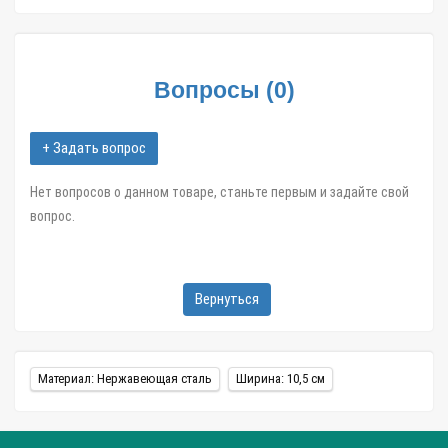
Рым-ручка с буксиром нерж без основания №1.1 арт.01529 в
интернет магазине Zatar-Msk.ru.
Вопросы
(
0
)
+ Задать вопрос
Нет вопросов о данном товаре, станьте первым и задайте свой
вопрос.
Вернуться
Материал: Нержавеющая сталь
Ширина: 10,5 см