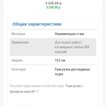
4 335.00 р.
3 538.00 р.
Общие характеристики
Материал
Нержавеющая сталь
Применение
Для лодки | рафта |
катамарана | любых ПВХ
изделий
Ширина
10,5 см
Категория
Рым-ручки для надувных
лодок
Похожее предложение в этой категории "
Рым-ручка с
буксиром нерж №1.1
".