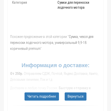
Категория
Сумки для переноски
лодочного мотора
Похожее предложение в этой категории "
Сумка, чехол для
переноски лодочного мотора, универсальный 9,9-18
коричневый premium
".
Информация о доставке:
От 250р.
Отправляем СДЭК, Почтой, Яндекс.Доставка, Авито,
Деловыми линиями, Пэк и т.д.
Доставим в любую точку России.
Быструю отправку и
качественную упаковку гарантируем.
По просьбе
Читать подробнее
Вернуться
рассмотрим другие варианты доставки. Мы гарантируем Ваше
удовольствие от сделанных покупок.