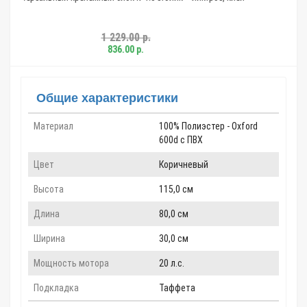
29.00 р.
1 220.00 р.
6.00 р.
842.00 р.
Общие характеристики
Материал
100% Полиэстер - Oxford
600d c ПВХ
Цвет
Коричневый
Высота
115,0 см
Длина
80,0 см
Ширина
30,0 см
Мощность мотора
20 л.с.
Подкладка
Таффета