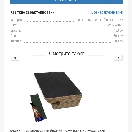
Краткие характеристики
Все характеристики
Материал:
100% Полиэстер - Oxford 600d c ПВХ
Цвет:
Коричневый
Высота:
115,0 см
Длина:
80,0 см
Ширина:
30,0 см
Смотрите также
<
>
лок №1.5 столик + ликтрос, клей
Профиль 6мм Н-образный 1,5м п