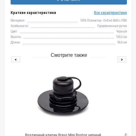
Краткие характеристики
Все характеристики
Материал:
100% Полиэстер - Oxford 600d c ПВХ
Особенности:
Прорезиненные ручки
Цвет:
Черный
Высота:
100,0 см
Длина:
50,0 см
Смотрите также
<
>
ан Bravo Mini Boston черный
Сумка, чехол для переноски лодочн