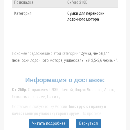
Подкладка
Oxford 210D
Категория
Сумки для переноски
лодочного мотора
Похожее предложение в этой категории "
Сумка, чехол для
переноски лодочного мотора, универсальный 2,5-3,6 черный
".
Информация о доставке:
От 250р.
Отправляем СДЭК, Почтой, Яндекс.Доставка, Авито,
Деловыми линиями, Пэк и т.д.
Доставим в любую точку России.
Быструю отправку и
качественную упаковку гарантируем.
По просьбе
рассмотрим другие варианты доставки. Мы гарантируем Ваше
Читать подробнее
Вернуться
удовольствие от сделанных покупок.