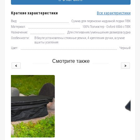
Краткие характеристики
Все характеристики
Вид:
Сумка для переноски надувной лодки ПВХ
Материал:
100% Полиэстер - Oxford 650d c ПВХ
Назначение:
Для стягивания/уменьшения размеров судна
Особенности:
В бауле установлены стяжные ремни, 4 крепления ручки, в сумке
вшиты усиления
Цвет:
Черный
Смотрите также
<
>
Заглушки в компл