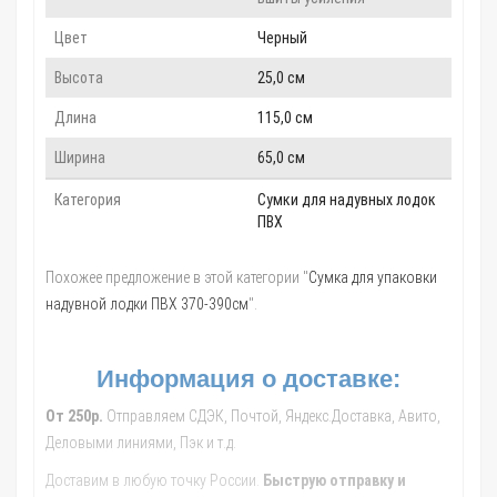
Цвет
Черный
Высота
25,0 см
Длина
115,0 см
Ширина
65,0 см
Категория
Сумки для надувных лодок
ПВХ
Похожее предложение в этой категории "
Сумка для упаковки
надувной лодки ПВХ 370-390см
".
Информация о доставке:
От 250р.
Отправляем СДЭК, Почтой, Яндекс.Доставка, Авито,
Деловыми линиями, Пэк и т.д.
Доставим в любую точку России.
Быструю отправку и