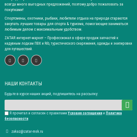
всегда много выгодных предложений, поэтому добро пожаловать за
покупками!
Спортсмены, охотники, рыбаки, любители отдыха на природе стараются
закупать лучшие товары для спорта & туризма, помогающие заниматься
любимым делом с максимальным удобством.
ZATAR
интернет-маркет
– Профессионал в сфере продаж запчастей к
надувным лодкам ПВХ и Rib, туристического снаряжения, одежды и экипировки
для путешествий.
НАШИ КОНТАКТЫ
Будьте в курсе наших акций, подпишитесь на рассылку:
Я прочитал и согласен с правилами
Условия соглашения
и
Политика
безопасности
zakaz@zatar-msk.ru