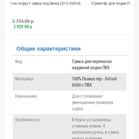
под банку (2+1) Oxford
Стрингер для лодки ПВХ, профиль А, 9мм 1,5м, Ал
1 924.00 р.
1 335.00 р.
Общие характеристики
Вид
Сумка для переноски
надувной лодки ПВХ
Материал
100% Полиэстер - Oxford
650d c ПВХ
Назначение
Для стягивания/
уменьшения размеров
судна
Особенности
В бауле установлены
стяжные ремни, 4
крепления ручки, в сумке
вшиты усиления