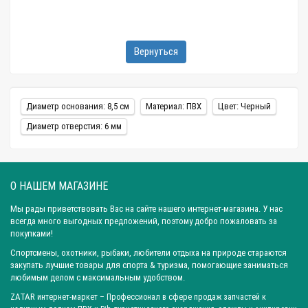
Вернуться
Диаметр основания: 8,5 см
Материал: ПВХ
Цвет: Черный
Диаметр отверстия: 6 мм
О НАШЕМ МАГАЗИНЕ
Мы рады приветствовать Вас на сайте нашего интернет-магазина. У нас
всегда много выгодных предложений, поэтому добро пожаловать за
покупками!
Спортсмены, охотники, рыбаки, любители отдыха на природе стараются
закупать лучшие товары для спорта & туризма, помогающие заниматься
любимым делом с максимальным удобством.
ZATAR
интернет-маркет
– Профессионал в сфере продаж запчастей к