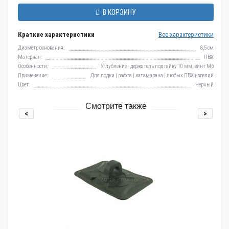
В КОРЗИНУ
Краткие характеристики
Все характеристики
Диаметр основания:
8,5 см
Материал:
ПВХ
Особенности:
Углубление - держатель под гайку 10 мм, винт М6
Применение:
Для лодки | рафта | катамарана | любых ПВХ изделий
Цвет:
Черный
Смотрите также
<
>