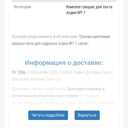
Категория
Комплектующие для тента
лодки №1.1
Похожее предложение в этой категории "
Основа крепления
каркаса тента для надувных лодок №1.1 серая
".
Информация о доставке:
От 250р.
Отправляем СДЭК, Почтой, Яндекс.Доставка, Авито,
Деловыми линиями, Пэк и т.д.
Доставим в любую точку России.
Быструю отправку и
качественную упаковку гарантируем.
По просьбе
рассмотрим другие варианты доставки. Мы гарантируем Ваше
удовольствие от сделанных покупок.
Читать подробнее
Вернуться
Обращайтесь к нашим менеджерам, они помогут с выбором
транспортной компании, рассчитают стоимость и сроки