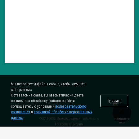
Мы используем файлы cookie, чтобы улучшить
сайт для вас.
Оставаясь на сайте, вы автоматически даете
Принять
согласие на обработку файлов cookie и
соглашаетесь с условиями
пользовательского
соглашения
и
политикой обработки персональных
данных
.
® 2015-2026. Интернет-магазин
zatar-msk.ru
Напишите
нам
Все права защищены.