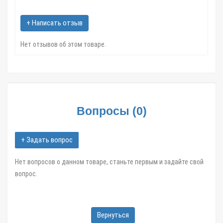
Волгоград; Краснодар; Саратов; Тюмень; Тольятти; Ижевск;
Барнаул; Иркутск; Хабаровск; Ярославль; Кемерово; Астрахань;
+ Написать отзыв
Киров; Калининград; Тверь; Иваново и другие областные
Нет отзывов об этом товаре.
центры и большие города,
в течение 1-3 дней.
Грибок, крепление тента №1.4 черный арт.02294 в интернет
магазине Zatar-Msk.ru.
Вопросы
(
0
)
+ Задать вопрос
Нет вопросов о данном товаре, станьте первым и задайте свой
вопрос.
Вернуться