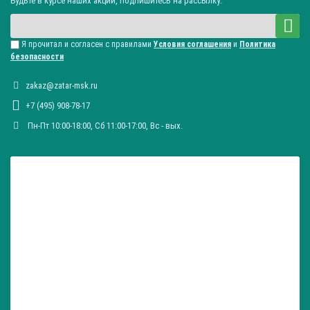
Будьте в курсе наших акций, подпишитесь на рассылку:
Я прочитал и согласен с правилами
Условия соглашения
и
Политика
безопасности
zakaz@zatar-msk.ru
+7 (495) 908-78-17
Пн-Пт 10:00-18:00, Сб 11:00-17:00, Вc - вых.