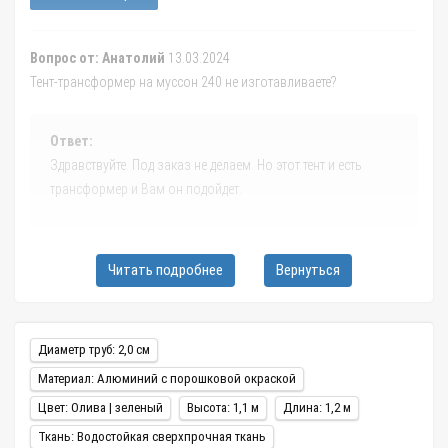
Вопрос от: Анатолий
13.03.2024
Тент-трансформер на муссон 240 не изготавливаете?
Ответ:
Здравствуйте. Под заказ не делаем. Но этот тент и есть
трансформер и Вам он подойдет.
Вопрос от: Анатолий
Читать подробнее
13.03.2024
Вернуться
Тент подойдёт на лодку муссон 240
Диаметр труб: 2,0 см
Ответ:
Здравствуйте. Да подойдет, как раз будет.
Материал: Алюминий с порошковой окраской
Цвет: Олива | зеленый
Высота: 1,1 м
Длина: 1,2 м
Ткань: Водостойкая сверхпрочная ткань