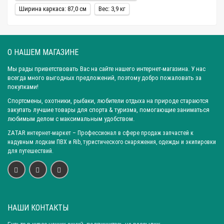
Ширина каркаса: 87,0 см
Вес: 3,9 кг
О НАШЕМ МАГАЗИНЕ
Мы рады приветствовать Вас на сайте нашего интернет-магазина. У нас
всегда много выгодных предложений, поэтому добро пожаловать за
покупками!
Спортсмены, охотники, рыбаки, любители отдыха на природе стараются
закупать лучшие товары для спорта & туризма, помогающие заниматься
любимым делом с максимальным удобством.
ZATAR
интернет-маркет
– Профессионал в сфере продаж запчастей к
надувным лодкам ПВХ и Rib, туристического снаряжения, одежды и экипировки
для путешествий.
НАШИ КОНТАКТЫ