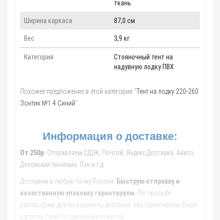
ткань
Ширина каркаса
87,0 см
Вес
3,9 кг
Категория
Стояночный тент на
надувную лодку ПВХ
Похожее предложение в этой категории "
Тент на лодку 220-260
Зонтик №1.4 Синий
".
Информация о доставке:
От 250р.
Отправляем СДЭК, Почтой, Яндекс.Доставка, Авито,
Деловыми линиями, Пэк и т.д.
Доставим в любую точку России.
Быструю отправку и
качественную упаковку гарантируем.
По просьбе
рассмотрим другие варианты доставки. Мы гарантируем Ваше
удовольствие от сделанных покупок.