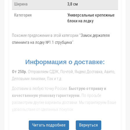
Ширина
3,8 см
Категория
Универсальные крепежные
блоки на лодку
Похожее предложение в этой категории "
Замок держателя
спиннинга на лодку №1.1 струбцина
".
Информация о доставке:
От 250р.
Отправляем СДЭК, Почтой, Яндекс.Доставка, Авито,
Деловыми линиями, Пэк и т.д.
Доставим в любую точку России.
Быструю отправку и
качественную упаковку гарантируем.
По просьбе
рассмотрим другие варианты доставки. Мы гарантируем Ваше
удовольствие от сделанных покупок.
Обращайтесь к нашим менеджерам, они помогут с выбором
Читать подробнее
Вернуться
транспортной компании, рассчитают стоимость и сроки