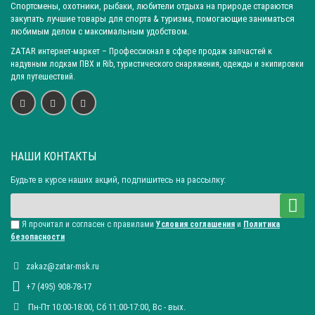
Спортсмены, охотники, рыбаки, любители отдыха на природе стараются
закупать лучшие товары для спорта & туризма, помогающие заниматься
любимым делом с максимальным удобством.
ZATAR
интернет-маркет
– Профессионал в сфере продаж запчастей к
надувным лодкам ПВХ и Rib, туристического снаряжения, одежды и экипировки
для путешествий.
НАШИ КОНТАКТЫ
Будьте в курсе наших акций, подпишитесь на рассылку:
Я прочитал и согласен с правилами
Условия соглашения
и
Политика
безопасности
zakaz@zatar-msk.ru
+7 (495) 908-78-17
Пн-Пт 10:00-18:00, Сб 11:00-17:00, Вc - вых.