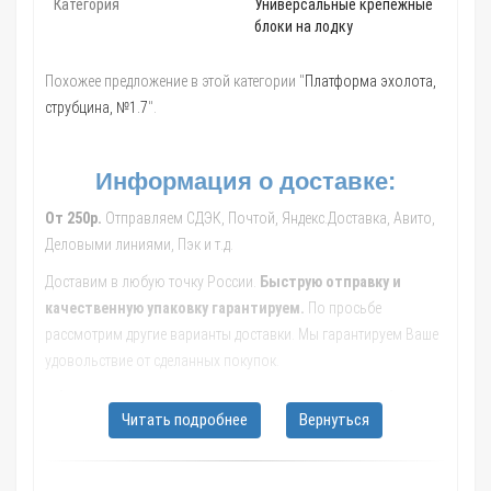
Категория
Универсальные крепежные
блоки на лодку
Похожее предложение в этой категории "
Платформа эхолота,
струбцина, №1.7
".
Информация о доставке:
От 250р.
Отправляем СДЭК, Почтой, Яндекс.Доставка, Авито,
Деловыми линиями, Пэк и т.д.
Доставим в любую точку России.
Быструю отправку и
качественную упаковку гарантируем.
По просьбе
рассмотрим другие варианты доставки. Мы гарантируем Ваше
удовольствие от сделанных покупок.
Обращайтесь к нашим менеджерам, они помогут с выбором
Читать подробнее
Вернуться
транспортной компании, рассчитают стоимость и сроки
доставки до Вашего населенного пункта.
В такие города как: Москва; Санкт-Петербург; Новосибирск;