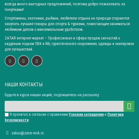
всегда много выгодных предложений, поэтому добро пожаловать за
покупками!
Спортсмены, охотники, рыбаки, любители отдыха на природе стараются
закупать лучшие товары для спорта & туризма, помогающие заниматься
любимым делом с максимальным удобством.
ZATAR
интернет-маркет
– Профессионал в сфере продаж запчастей к
надувным лодкам ПВХ и Rib, туристического снаряжения, одежды и экипировки
для путешествий.
НАШИ КОНТАКТЫ
Будьте в курсе наших акций, подпишитесь на рассылку:
Я прочитал и согласен с правилами
Условия соглашения
и
Политика
безопасности
zakaz@zatar-msk.ru