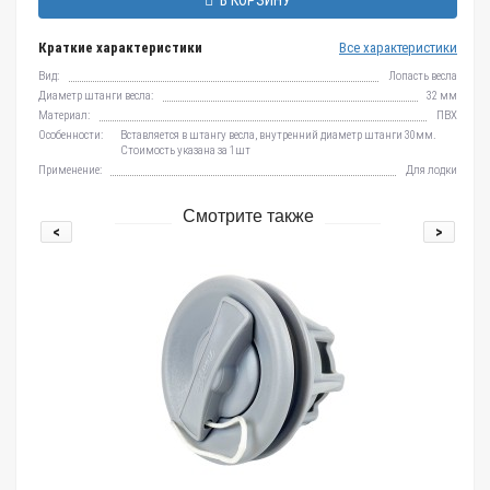
В КОРЗИНУ
Краткие характеристики
Все характеристики
Вид:
Лопасть весла
Диаметр штанги весла:
32 мм
Материал:
ПВХ
Особенности:
Вставляется в штангу весла, внутренний диаметр штанги 30мм.
Стоимость указана за 1шт
Применение:
Для лодки
Смотрите также
<
>