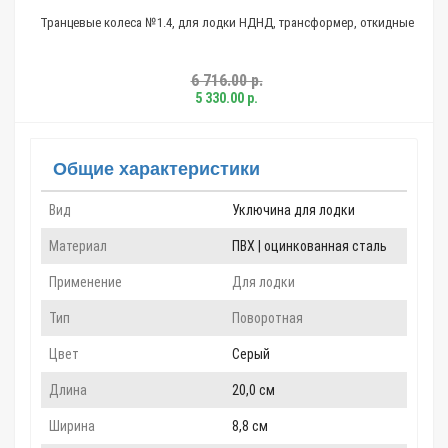
Транцевые колеса №1.4, для лодки НДНД, трансформер, откидные
М
6 716.00 р.
5 330.00 р.
Общие характеристики
Вид
Уключина для лодки
Материал
ПВХ | оцинкованная сталь
Применение
Для лодки
Тип
Поворотная
Цвет
Серый
Длина
20,0 см
Ширина
8,8 см