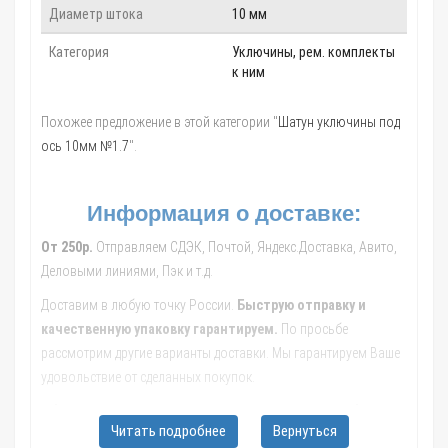
Диаметр штока
10 мм
Категория
Уключины, рем. комплекты
к ним
Похожее предложение в этой категории "
Шатун уключины под
ось 10мм №1.7
".
Информация о доставке:
От 250р.
Отправляем СДЭК, Почтой, Яндекс.Доставка, Авито,
Деловыми линиями, Пэк и т.д.
Доставим в любую точку России.
Быструю отправку и
качественную упаковку гарантируем.
По просьбе
рассмотрим другие варианты доставки. Мы гарантируем Ваше
удовольствие от сделанных покупок.
Обращайтесь к нашим менеджерам, они помогут с выбором
Читать подробнее
Вернуться
транспортной компании, рассчитают стоимость и сроки