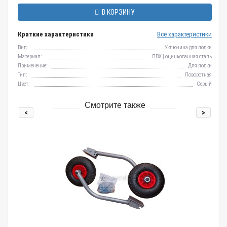
В КОРЗИНУ
Краткие характеристики
Все характеристики
Вид:
Уключина для лодки
Материал:
ПВХ | оцинкованная сталь
Применение:
Для лодки
Тип:
Поворотная
Цвет:
Серый
Смотрите также
<
>