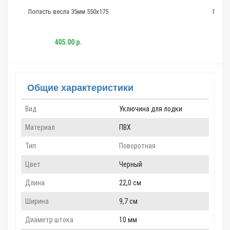
м 550х175
Платформа эхолота, струбцина, №1
2 157.00 р.
1 419.00 р.
Общие характеристики
Вид
Уключина для лодки
Материал
ПВХ
Тип
Поворотная
Цвет
Черный
Длина
22,0 см
Ширина
9,7 см
Диаметр штока
10 мм