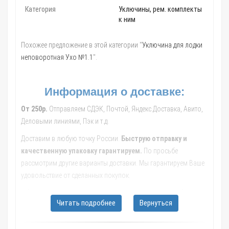
Категория
Уключины, рем. комплекты
к ним
Похожее предложение в этой категории "
Уключина для лодки
неповоротная Ухо №1.1
".
Информация о доставке:
От 250р.
Отправляем СДЭК, Почтой, Яндекс.Доставка, Авито,
Деловыми линиями, Пэк и т.д.
Доставим в любую точку России.
Быструю отправку и
качественную упаковку гарантируем.
По просьбе
рассмотрим другие варианты доставки. Мы гарантируем Ваше
удовольствие от сделанных покупок.
Обращайтесь к нашим менеджерам, они помогут с выбором
Читать подробнее
Вернуться
транспортной компании, рассчитают стоимость и сроки
доставки до Вашего населенного пункта.