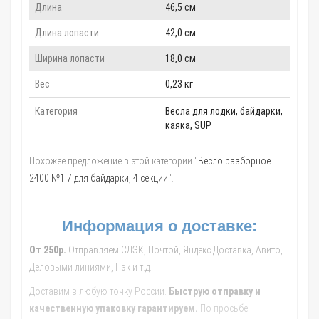
Длина
46,5 см
Длина лопасти
42,0 см
Ширина лопасти
18,0 см
Вес
0,23 кг
Категория
Весла для лодки, байдарки,
каяка, SUP
Похожее предложение в этой категории "
Весло разборное
2400 №1.7 для байдарки, 4 секции
".
Информация о доставке:
От 250р.
Отправляем СДЭК, Почтой, Яндекс.Доставка, Авито,
Деловыми линиями, Пэк и т.д.
Доставим в любую точку России.
Быструю отправку и
качественную упаковку гарантируем.
По просьбе