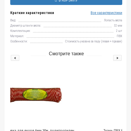
В КОРЗИНУ
Краткие характеристики
Все характеристики
Вид:
Лопасть весла
Диаметр штанги весла:
32 мм
Комплектация:
2 шт
Материал:
ПВХ
Особенности:
Стоимость указана за пару (левая + правая)
Смотрите также
<
>
0м, полипропилен
Ткань ПВХ 850 гр/м2 50см*18см Оранжевая R