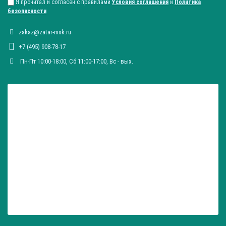
Я прочитал и согласен с правилами
Условия соглашения
и
Политика
безопасности
zakaz@zatar-msk.ru
+7 (495) 908-78-17
Пн-Пт 10:00-18:00, Сб 11:00-17:00, Вc - вых.