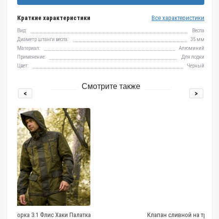
Краткие характеристики
Все характеристики
Вид:
Весла
Диаметр штанги весла:
35 мм
Материал:
Алюминий
Применение:
Для лодки
Цвет:
Черный
Смотрите также
<
>
и Палатка
Клапан сливной на транец 18мм, шибер, №1.1, све