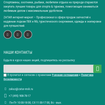
транспортного средства. Данная модель является
Спортсмены, охотники, рыбаки, любители отдыха на природе стараются
закупать лучшие товары для спорта & туризма, помогающие заниматься
универсальной, поэтому подходит для всех типов плавающих
любимым делом с максимальным удобством.
средств. Такие весла используют для плавания по глубоким и
ZATAR
интернет-маркет
– Профессионал в сфере продаж запчастей к
большим водоемам.
надувным лодкам ПВХ и Rib, туристического снаряжения, одежды и экипировки
для путешествий.
Как приобрести весла
В современном мире процесс приобретения той или иной
вещи стал гораздо проще. Теперь не нужно тратить
НАШИ КОНТАКТЫ
драгоценное время на поиск магазина, выбирать товар по
приемлемой стоимости. Достаточно оформить покупку в
Будьте в курсе наших акций, подпишитесь на рассылку:
интернете. При этом можно выбрать оптимальный способ
доставки и оплаты.
Я прочитал и согласен с правилами
Условия соглашения
и
Политика
Компания «Zatar» предлагает большой выбор товаров для
безопасности
спорта и туризма. В фирменном интернет-магазине можно
zakaz@zatar-msk.ru
купить весла отличного качества по доступным ценам.
+7 (495) 908-78-17
Достоинства компании:
Пн-Пт 10:00-18:00, Сб 11:00-17:00, Вc - вых.