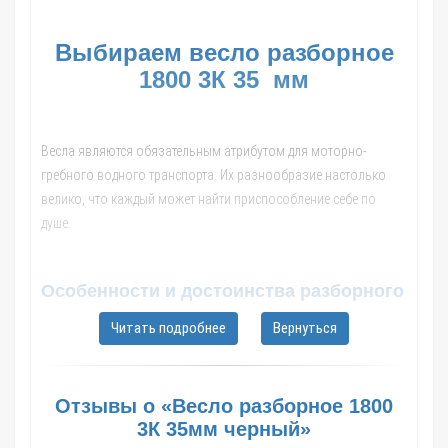
Выбираем весло разборное
1800 3К 35 мм
Весла являются обязательным атрибутом для моторно-
гребного водного транспорта. Их разнообразие настолько
велико, что каждый может найти приспособление себе по
душе.
Особенности и достоинства разборного
весла
Читать подробнее
Вернуться
При покупке лодки в комплекте с ней, как правило, идут весла.
В случае их поломки приходится приобретать новый комплект.
На сегодняшний день производители предлагают много весел,
Отзывы о «Весло разборное 1800
разнообразных по дизайну, материалу и цене. Они могут быть
3К 35мм черный»
деревянные или состоять из металла, иметь разные размеры и