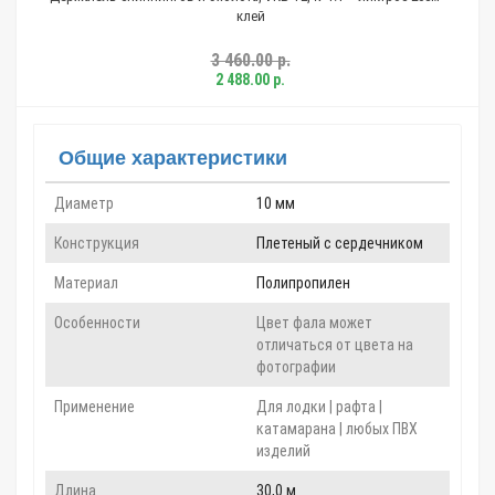
клей
3 460.00 р.
2 488.00 р.
Общие характеристики
Диаметр
10 мм
Конструкция
Плетеный с сердечником
Материал
Полипропилен
Особенности
Цвет фала может
отличаться от цвета на
фотографии
Применение
Для лодки | рафта |
катамарана | любых ПВХ
изделий
Длина
30,0 м