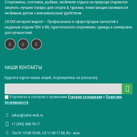
Спортсмены, охотники, рыбаки, любители отдыха на природе стараются
закупать лучшие товары для спорта & туризма, помогающие заниматься
любимым делом с максимальным удобством.
ZATAR
интернет-маркет
– Профессионал в сфере продаж запчастей к
надувным лодкам ПВХ и Rib, туристического снаряжения, одежды и экипировки
для путешествий.
НАШИ КОНТАКТЫ
Будьте в курсе наших акций, подпишитесь на рассылку:
Я прочитал и согласен с правилами
Условия соглашения
и
Политика
безопасности
zakaz@zatar-msk.ru
+7 (495) 908-78-17
Пн-Пт 10:00-18:00, Сб 11:00-17:00, Вc - вых.