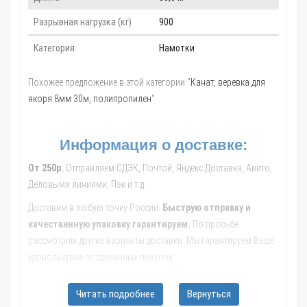
Разрывная нагрузка (кг)
900
Категория
Намотки
Похожее предложение в этой категории "
Канат, веревка для
якоря 8мм 30м, полипропилен
".
Информация о доставке:
От 250р.
Отправляем СДЭК, Почтой, Яндекс.Доставка, Авито,
Деловыми линиями, Пэк и т.д.
Доставим в любую точку России.
Быструю отправку и
качественную упаковку гарантируем.
По просьбе
рассмотрим другие варианты доставки. Мы гарантируем Ваше
удовольствие от сделанных покупок.
Обращайтесь к нашим менеджерам, они помогут с выбором
Читать подробнее
Вернуться
транспортной компании, рассчитают стоимость и сроки