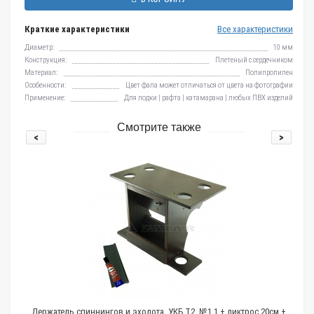
Краткие характеристики
Все характеристики
Диаметр:
10 мм
Конструкция:
Плетеный с сердечником
Материал:
Полипропилен
Особенности:
Цвет фала может отличаться от цвета на фотографии
Применение:
Для лодки | рафта | катамарана | любых ПВХ изделий
Смотрите также
<
>
тель спиннингов и эхолота, УКБ Т2, №1.1 + ликтрос 20см +
Рым