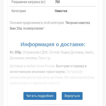
Разрывная нагрузка (кг)
700
Категория
Намотки
Похожее предложение в этой категории "
Якорная намотка
8мм 20м, полипропилен
".
Информация о доставке:
От 250р.
Отправляем СДЭК, Почтой, Яндекс.Доставка, Авито,
Деловыми линиями, Пэк и т.д.
Доставим в любую точку России.
Быструю отправку и
качественную упаковку гарантируем.
По просьбе
рассмотрим другие варианты доставки. Мы гарантируем Ваше
удовольствие от сделанных покупок.
Обращайтесь к нашим менеджерам, они помогут с выбором
Читать подробнее
Вернуться
транспортной компании, рассчитают стоимость и сроки
доставки до Вашего населенного пункта.