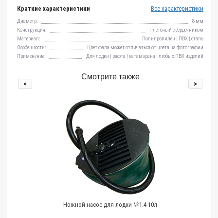
Краткие характеристики
Все характеристики
Диаметр:
8 мм
Конструкция:
Плетеный с сердечником
Материал:
Полипропилен | ПВХ | сталь
Особенности:
Цвет фала может отличаться от цвета на фотографии
Применение:
Для лодки | рафта | катамарана | любых ПВХ изделий
Смотрите также
<
>
Ножной насос для лодки №1.4 10л
Су