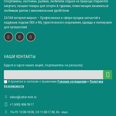
Спортсмены, охотники, рыбаки, любители отдыха на природе стараются
закупать лучшие товары для спорта & туризма, помогающие заниматься
любимым делом с максимальным удобством.
ZATAR
интернет-маркет
– Профессионал в сфере продаж запчастей к
надувным лодкам ПВХ и Rib, туристического снаряжения, одежды и экипировки
для путешествий.
НАШИ КОНТАКТЫ
Будьте в курсе наших акций, подпишитесь на рассылку:
Я прочитал и согласен с правилами
Условия соглашения
и
Политика
безопасности
zakaz@zatar-msk.ru
+7 (495) 908-78-17
Пн-Пт 10:00-18:00, Сб 11:00-17:00, Вc - вых.