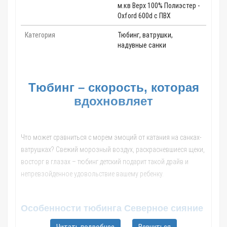
м.кв Верх 100% Полиэстер -
Oxford 600d c ПВХ
Категория
Тюбинг, ватрушки,
надувные санки
Тюбинг – скорость, которая
вдохновляет
Что может сравниться с морем эмоций от катания на санках-
ватрушках? Свежий морозный воздух, раскрасневшиеся щеки,
восторг в глазах – тюбинг детский подарит такой драйв и
непревзойденное удовольствие вашему ребенку.
Особенности тюбинга Северное сияние
Внешне тюбинг похож на огромную автомобильную шину,