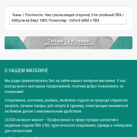
1,0-1,40
90-100
Ткань / Плотность: Низ (скользящая сторона) 5-ти слойный ПВХ /
650гр/м.кв Верх 100% Полиэстер - Oxford 600d c ПВХ
1,40-1,60
100-115
Тюбинг | Ватрушка
широкий ассортимент размеров
Как гарантировать безопасность:
советы инструкторов
Существуют определенные правила безопасного катания.
О НАШЕМ МАГАЗИНЕ
1. Малышам и детям до 12 лет желательно для защиты
Мы рады приветствовать Вас на сайте нашего интернет-магазина. У нас
использовать шлем.
всегда много выгодных предложений, поэтому добро пожаловать за
покупками!
2. Не следует отпускать детей на трамплинные горки с
Спортсмены, охотники, рыбаки, любители отдыха на природе стараются
препятствиями.
закупать лучшие товары для спорта & туризма, помогающие заниматься
любимым делом с максимальным удобством.
3. Если на линии есть люди – спуск не начинают.
ZATAR
интернет-маркет
– Профессионал в сфере продаж запчастей к
4. Тюбинги не перегружают сверх допустимого веса во
надувным лодкам ПВХ и Rib, туристического снаряжения, одежды и экипировки
избежание разрывов.
для путешествий.