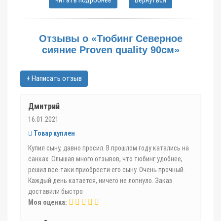
Читать подробнее
Вернуться
завернутую внутрь чехла. Количество донных слоев в санках
доходит до 5, что обеспечивает прочность и скоростное
скольжение.
Отзывы о «Тюбинг Северное
сияние Proven quality 90см»
Сверху изделие покрыто полиэстером с ПВХ. Надувной
транспорт – легкий и удобный, он развивает превосходную
скорость. После сдувания занимает минимум места. Хорошая
+ Написать отзыв
ватрушка для катания прослужит не менее 4-5 лет при
правильной эксплуатации.
Дмитрий
Параметры санок:
16.01.2021
- масса – 2,6 кг;
Товар куплен
Купил сыну, давно просил. В прошлом году катались на
- диаметр в надутом состоянии – 84 см, после выпуска
санках. Слышав много отзывов, что тюбинг удобнее,
воздуха – 90 см;
решил все-таки приобрести его сыну. Очень прочный.
- высота – 25 см;
Каждый день катается, ничего не лопнуло. Заказ
доставили быстро
- расцветка яркая, красочная.
Моя оценка:
У тюбингов от надежного производителя стабильная