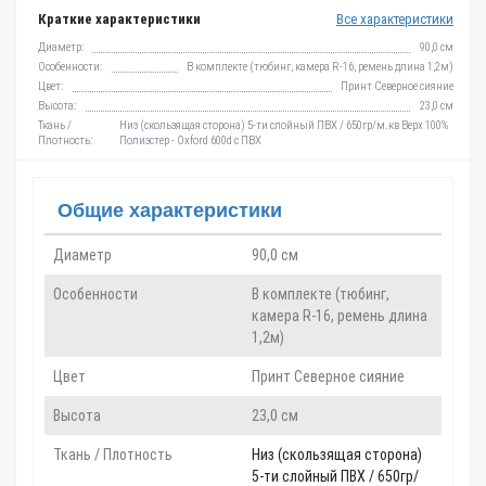
Краткие характеристики
Все характеристики
Диаметр:
90,0 см
Особенности:
В комплекте (тюбинг, камера R-16, ремень длина 1,2м)
Цвет:
Принт Северное сияние
Высота:
23,0 см
Ткань /
Низ (скользящая сторона) 5-ти слойный ПВХ / 650гр/м.кв Верх 100%
Плотность:
Полиэстер - Oxford 600d c ПВХ
Общие характеристики
Диаметр
90,0 см
Особенности
В комплекте (тюбинг,
камера R-16, ремень длина
1,2м)
Цвет
Принт Северное сияние
Высота
23,0 см
Ткань / Плотность
Низ (скользящая сторона)
5-ти слойный ПВХ / 650гр/