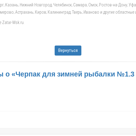
ург; Казань; Нижний Новгород; Челябинск; Самара; Омск; Ростов-на-Дону; Уф
Кемерово; Астрахань; Киров; Калининград; Тверь; Иваново и другие областные
 Zatar-Msk.ru.
Вернуться
 о «Черпак для зимней рыбалки №1.3