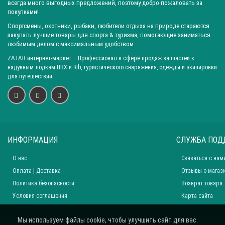
всегда много выгодных предложений, поэтому добро пожаловать за
покупками!
Спортсмены, охотники, рыбаки, любители отдыха на природе стараются
закупать лучшие товары для спорта & туризма, помогающие заниматься
любимым делом с максимальным удобством.
ZATAR
интернет-маркет
– Профессионал в сфере продаж запчастей к
надувным лодкам ПВХ и Rib, туристического снаряжения, одежды и экипировки
для путешествий.
ИНФОРМАЦИЯ
СЛУЖБА ПОД
О нас
Связаться с нам
Оплата | Доставка
Отзывы о магаз
Политика безопасности
Возврат товара
Условия соглашения
Карта сайта
Мы используем файлы cookie, чтобы улучшить сайт для вас.