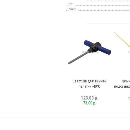
Цвет:
Длина:
Ввертыш для зимней
Зимняя удочка с
палатки -40°C
подставкой, Пирс 50М АБС
123.00 р.
139.00 р.
73.00 р.