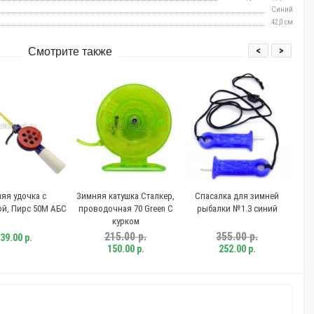
Синий
42,0 см
<
>
Смотрите также
Зимняя катушка Сталкер,
Спасалка для зимней
Черпак для зимне
проводочная 70 Green С
рыбалки №1.3 синий
рыбалки №1.3 зелен
курком
215.00 р.
355.00 р.
196.00 р.
150.00 р.
252.00 р.
150.00 р.