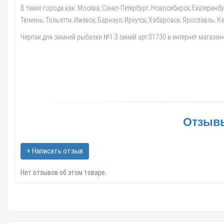
В такие города как: Москва; Санкт-Петербург; Новосибирск; Екатеринб
Тюмень; Тольятти; Ижевск; Барнаул; Иркутск; Хабаровск; Ярославль; 
Черпак для зимней рыбалки №1.3 синий арт.01730 в интернет магазине
Отзывы
+ Написать отзыв
Нет отзывов об этом товаре.