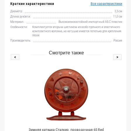
Краткие характеристики
Все характеристики
Диаметр:
3,5 см
Длина рукояти:
11,0 см
Материал:
Высокоизносостойкий импортный АБС пластик
Особенности:
Комплектуется вторым шестиком из особо прочного и эластичного
композитного волокна, на катушке имеется петелька для крепления
лески
Производитель:
Россия
Смотрите также
<
>
Зимняя катушка Сталкер, проводочная 65 Red