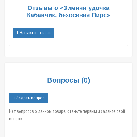
Обращайтесь к нашим менеджерам, они помогут с выбором
Отзывы о «Зимняя удочка
транспортной компании, рассчитают стоимость и сроки
Кабанчик, безосевая Пирс»
доставки до Вашего населенного пункта.
В такие города как: Москва; Санкт-Петербург; Новосибирск;
+ Написать отзыв
Екатеринбург; Казань; Нижний Новгород; Челябинск; Самара;
Омск; Ростов-на-Дону; Уфа; Красноярск; Воронеж; Пермь;
Волгоград; Краснодар; Саратов; Тюмень; Тольятти; Ижевск;
Барнаул; Иркутск; Хабаровск; Ярославль; Кемерово; Астрахань;
Киров; Калининград; Тверь; Иваново и другие областные
центры и большие города,
в течение 1-3 дней.
Вопросы
(
0
)
Зимняя удочка кабанчик, безосевая пирс арт.01719 в интернет
магазине Zatar-Msk.ru.
+ Задать вопрос
Нет вопросов о данном товаре, станьте первым и задайте свой
вопрос.