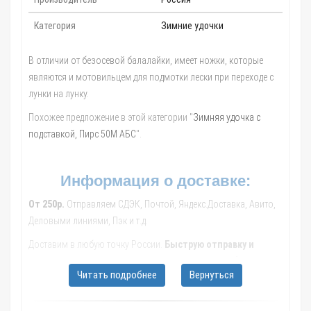
Категория
Зимние удочки
В отличии от безосевой балалайки, имеет ножки, которые
являются и мотовильцем для подмотки лески при переходе с
лунки на лунку.
Похожее предложение в этой категории "
Зимняя удочка с
подставкой, Пирс 50М АБС
".
Информация о доставке:
От 250р.
Отправляем СДЭК, Почтой, Яндекс.Доставка, Авито,
Деловыми линиями, Пэк и т.д.
Доставим в любую точку России.
Быструю отправку и
качественную упаковку гарантируем.
По просьбе
Читать подробнее
Вернуться
рассмотрим другие варианты доставки. Мы гарантируем Ваше
удовольствие от сделанных покупок.