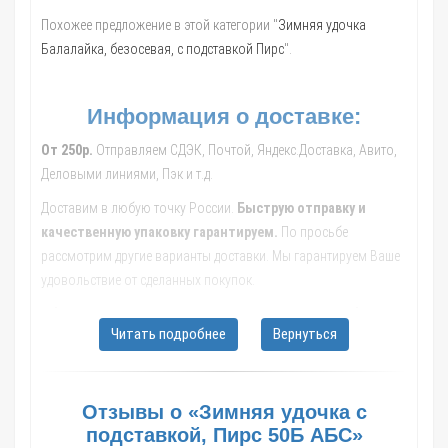
Похожее предложение в этой категории "
Зимняя удочка
Балалайка, безосевая, с подставкой Пирс
".
Информация о доставке:
От 250р.
Отправляем СДЭК, Почтой, Яндекс.Доставка, Авито,
Деловыми линиями, Пэк и т.д.
Доставим в любую точку России.
Быструю отправку и
качественную упаковку гарантируем.
По просьбе
рассмотрим другие варианты доставки. Мы гарантируем Ваше
удовольствие от сделанных покупок.
Обращайтесь к нашим менеджерам, они помогут с выбором
Читать подробнее
Вернуться
транспортной компании, рассчитают стоимость и сроки
доставки до Вашего населенного пункта.
В такие города как: Москва; Санкт-Петербург; Новосибирск;
Отзывы о «Зимняя удочка с
Екатеринбург; Казань; Нижний Новгород; Челябинск; Самара;
подставкой, Пирс 50Б АБС»
Омск; Ростов-на-Дону; Уфа; Красноярск; Воронеж; Пермь;