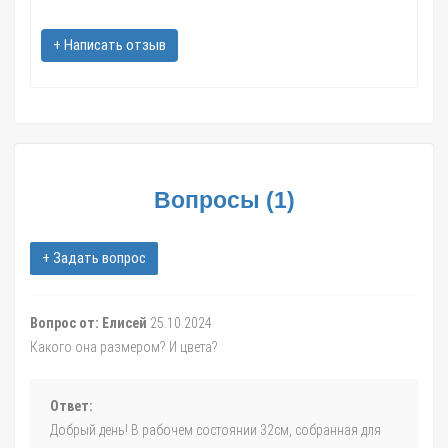
Волгоград; Краснодар; Саратов; Тюмень; Тольятти; Ижевск;
Барнаул; Иркутск; Хабаровск; Ярославль; Кемерово; Астрахань;
+ Написать отзыв
Киров; Калининград; Тверь; Иваново и другие областные
центры и большие города,
в течение 1-3 дней.
Зимняя удочка с подставкой, пирс 50б абс арт.01716 в
интернет магазине Zatar-Msk.ru.
Вопросы
(
1
)
+ Задать вопрос
Вопрос от: Елисей
25.10.2024
Какого она размером? И цвета?
Ответ:
Добрый день! В рабочем состоянии 32см, собранная для