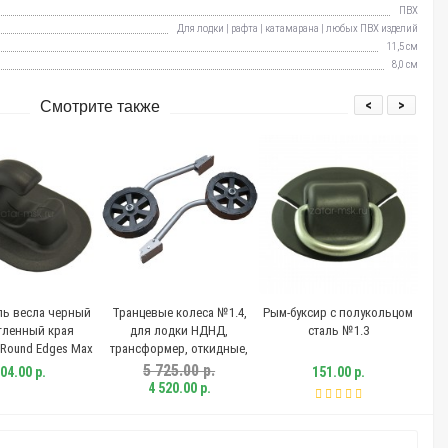
ПВХ
Для лодки | рафта | катамарана | любых ПВХ изделий
11,5 см
8,0 см
<
>
Смотрите также
ль весла черный
Транцевые колеса №1.4,
Рым-буксир с полукольцом
гленный края
для лодки НДНД,
сталь №1.3
Round Edges Max
трансформер, откидные,
1.1 32мм
бескамерные
5 725.00 р.
04.00 р.
151.00 р.
4 520.00 р.