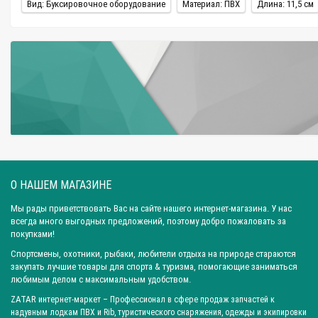
Вид: Буксировочное оборудование
Материал: ПВХ
Длина: 11,5 см
- шнуром с прикрепленным к нему грузом придавливается рым, и ос
Если в комплекте с изделием отсутствует ролик для якоря, его прик
Выбор буксировочного оборудования
Все рым-буксиры, представленные на сайте от разных производител
эксплуатации и года выпуска.
Буксир желательно монтировать одновременно с якорным роульсом и
Очень важно правильно подобрать фал, чтобы он при выборе не запу
О НАШЕМ МАГАЗИНЕ
Оптимально воспользоваться плоской стропой или шнуром, диаметр к
Мы рады приветствовать Вас на сайте нашего интернет-магазина. У нас
всегда много выгодных предложений, поэтому добро пожаловать за
для лодок ПВХ стоит осуществлять у проверенных производителей, у
покупками!
Спортсмены, охотники, рыбаки, любители отдыха на природе стараются
Похожее предложение в этой категории "
Рым болт, скоба транцевая
закупать лучшие товары для спорта & туризма, помогающие заниматься
любимым делом с максимальным удобством.
ZATAR
интернет-маркет
– Профессионал в сфере продаж запчастей к
надувным лодкам ПВХ и Rib, туристического снаряжения, одежды и экипировки