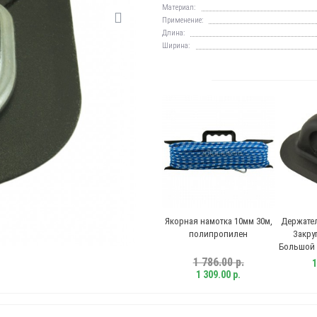
Материал:
Применение:
Длина:
Ширина:
Якорная намотка 10мм 30м,
Держате
полипропилен
Закру
Большой 
№
1 786.00 р.
1
1 309.00 р.