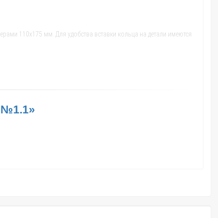
ерами 110х175 мм. Для удобства вставки кольца на детали имеются
 №1.1»
ва стоит использовать двухкомпонентный полиуретановый клеевой
не.