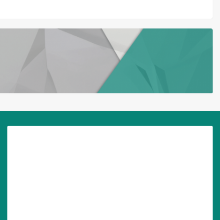
м дополнением к плавсредствам, независимо от особенностей их
жны, чтобы крепить канат для якоря.
лия не тонут, если их конец окажется в воде. Выбор комплектации