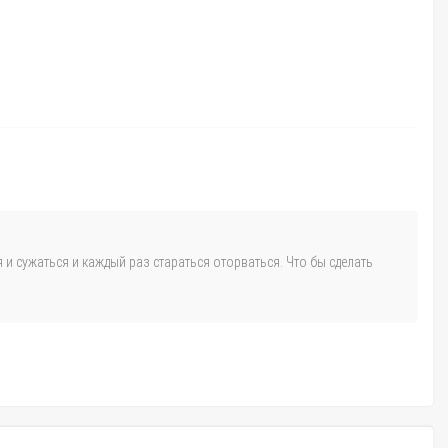
ав место для его размещения.
 погружается, не касался борта лодки.
ля прокатки рыма и самим рымом. Работа выполняется в такой
я и сужаться и каждый раз стараться оторваться. Что бы сделать