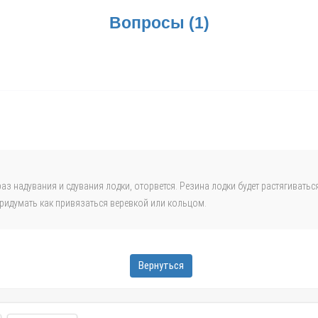
крепят элемент, используя заводские устройства, профессионально рассчит
Вопросы
(
1
)
на носу суденышка. Необходимо учитывать, чтобы фал крепления, когда якорь
ем, растворителем, феном, шнуром, насосом, маркером, грузами, роликом д
раз надувания и сдувания лодки, оторвется. Резина лодки будет растягиватьс
придумать как привязаться веревкой или кольцом.
я устройства, обезжириваются;
Вернуться
обходимо контролировать отсутствие под пластиной воздушных пузырьков;