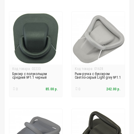
Код товара: 02233
Код товара: 01628
Буксир с полукольцом
Рым-ручка с буксиром
средний №1.1 черный
Светло-серый Light grey №1.1
0
85.00 р.
0
242.00 р.