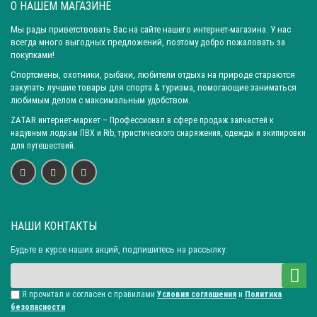
О НАШЕМ МАГАЗИНЕ
Город: Омск
Город: Самара
Город: Ижевск
Город: Екатеринбург
Город: Нижний Новгород
Мы рады приветствовать Вас на сайте нашего интернет-магазина. У нас
всегда много выгодных предложений, поэтому добро пожаловать за
Город: Воронеж
Город: Волгоград
Город: Ростов-на-Дону
покупками!
Город: Саратов
Город: Краснодар
Город: Иркутск
Спортсмены, охотники, рыбаки, любители отдыха на природе стараются
закупать лучшие товары для спорта & туризма, помогающие заниматься
Город: Челябинск
Город: Барнаул
Город: Тюмень
любимым делом с максимальным удобством.
Город: Казань
ZATAR
интернет-маркет
– Профессионал в сфере продаж запчастей к
надувным лодкам ПВХ и Rib, туристического снаряжения, одежды и экипировки
для путешествий.
НАШИ КОНТАКТЫ
Будьте в курсе наших акций, подпишитесь на рассылку:
Я прочитал и согласен с правилами
Условия соглашения
и
Политика
безопасности