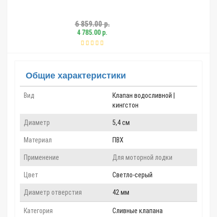
859.00 р.
4 717.00 р.
 785.00 р.
3 216.00 р.
Общие характеристики
Вид
Клапан водосливной |
кингстон
Диаметр
5,4 см
Материал
ПВХ
Применение
Для моторной лодки
Цвет
Светло-серый
Диаметр отверстия
42 мм
Категория
Сливные клапана