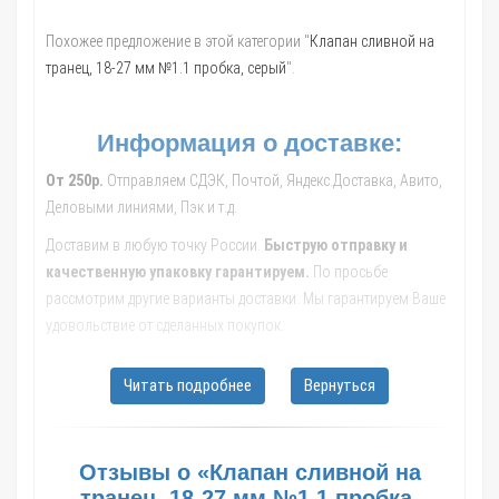
Похожее предложение в этой категории "
Клапан сливной на
транец, 18-27 мм №1.1 пробка, серый
".
Информация о доставке:
От 250р.
Отправляем СДЭК, Почтой, Яндекс.Доставка, Авито,
Деловыми линиями, Пэк и т.д.
Доставим в любую точку России.
Быструю отправку и
качественную упаковку гарантируем.
По просьбе
рассмотрим другие варианты доставки. Мы гарантируем Ваше
удовольствие от сделанных покупок.
Обращайтесь к нашим менеджерам, они помогут с выбором
Читать подробнее
Вернуться
транспортной компании, рассчитают стоимость и сроки
доставки до Вашего населенного пункта.
В такие города как: Москва; Санкт-Петербург; Новосибирск;
Отзывы о «Клапан сливной на
Екатеринбург; Казань; Нижний Новгород; Челябинск; Самара;
транец, 18-27 мм №1.1 пробка,