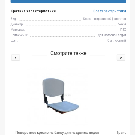
Краткие характеристики
Все характеристики
Вид:
Клапан водосливной | кингстон
Диаметр:
5,4 см
Материал:
ПВХ
Применение:
Для моторной лодки
Цвет:
Светло-серый
Смотрите также
<
>
на банку для надувных лодок
Транспортировочный чехол для лодочно