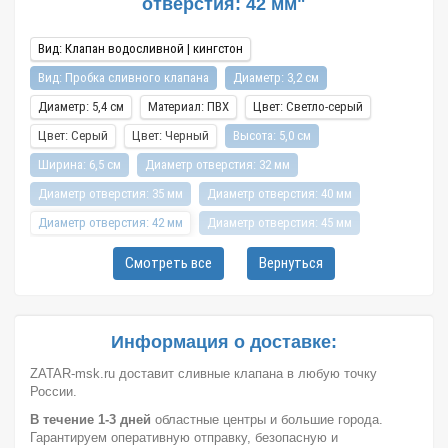
отверстия: 42 мм"
Вид: Клапан водосливной | кингстон
Вид: Пробка сливного клапана
Диаметр: 3,2 см
Диаметр: 5,4 см
Материал: ПВХ
Цвет: Светло-серый
Цвет: Серый
Цвет: Черный
Высота: 5,0 см
Ширина: 6,5 см
Диаметр отверстия: 32 мм
Диаметр отверстия: 35 мм
Диаметр отверстия: 40 мм
Диаметр отверстия: 42 мм
Диаметр отверстия: 45 мм
Город: Ярославль
Город: Санкт-Петербург
Смотреть все
Вернуться
Город: Новосибирск
Город: Уфа
Город: Пермь
Город: Москва
Город: Красноярск
Город: Омск
Город: Самара
Город: Ижевск
Город: Екатеринбург
Информация о доставке:
Город: Нижний Новгород
Город: Воронеж
ZATAR-msk.ru доставит сливные клапана в любую точку
России.
Город: Волгоград
Город: Ростов-на-Дону
Город: Саратов
В течение 1-3 дней
областные центры и большие города.
Город: Краснодар
Город: Иркутск
Город: Челябинск
Гарантируем оперативную отправку, безопасную и