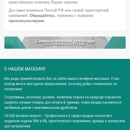
Город: Барнаул
Город: Тюмень
Город: Казань
качественную упаковку Ваших заказов.
Доставка возможна Почтой РФ или любой транспортной
компанией.
Обращайтесь
, поможем с выбором,
проконсультируем
.
Сливные клапана для лодки
удобно избавиться от воды
О НАШЕМ МАГАЗИНЕ
Мы рады приветствовать Вас на сайте нашего интернет-магазина. У нас
всегда много выгодных предложений, поэтому добро пожаловать за
покупками!
Спортсмены, охотники, рыбаки, любители отдыха на природе стараются
закупать лучшие товары для спорта & туризма, помогающие заниматься
любимым делом с максимальным удобством.
ZATAR
интернет-маркет
– Профессионал в сфере продаж запчастей к
надувным лодкам ПВХ и Rib, туристического снаряжения, одежды и экипировки
для путешествий.